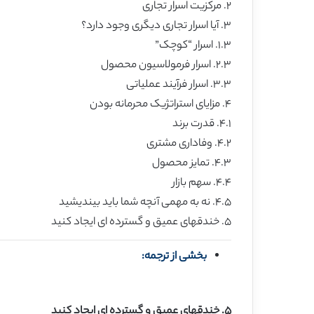
۲. مرکزیت اسرار تجاری
۳. آیا اسرار تجاری دیگری وجود دارد؟
۱.۳. اسرار “کوچک”
۲.۳. اسرار فرمولاسیون محصول
۳.۳. اسرار فرآیند عملیاتی
۴. مزایای استراتژیک محرمانه بودن
۴.۱. قدرت برند
۴.۲. وفاداری مشتری
۴.۳. تمایز محصول
۴.۴. سهم بازار
۴.۵. نه به مهمی آنچه شما باید بیندیشید
۵. خندقهای عمیق و گسترده ای ایجاد کنید
بخشی از ترجمه:
۵. خندقهای عمیق و گسترده ای ایجاد کنید