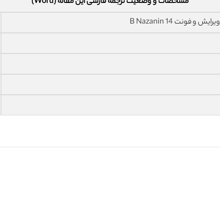
مشخصات و وضعیت ترجمه فارسی این مقاله (Word)
فونت 14 B Nazanin