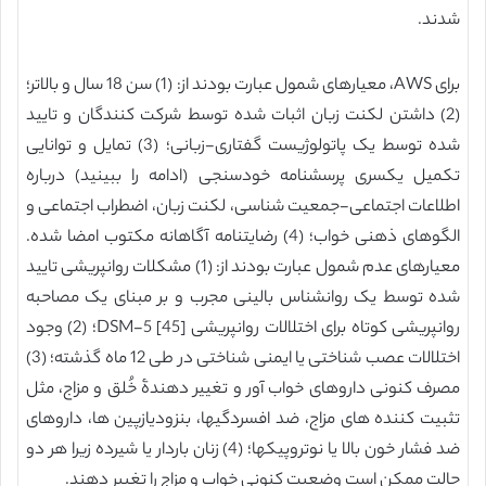
شدند.
برای AWS، معیارهای شمول عبارت بودند از: (1) سن 18 سال و بالاتر؛
(2) داشتن لکنت زبان اثبات شده توسط شرکت کنندگان و تایید
شده توسط یک پاتولوژیست گفتاری-زبانی؛ (3) تمایل و توانایی
تکمیل یکسری پرسشنامه خودسنجی (ادامه را ببینید) درباره
اطلاعات اجتماعی-جمعیت شناسی، لکنت زبان، اضطراب اجتماعی و
الگوهای ذهنی خواب؛ (4) رضایتنامه آگاهانه مکتوب امضا شده.
معیارهای عدم شمول عبارت بودند از: (1) مشکلات روانپریشی تایید
شده توسط یک روانشناس بالینی مجرب و بر مبنای یک مصاحبه
روانپریشی کوتاه برای اختلالات روانپریشی DSM-5 [45]؛ (2) وجود
اختلالات عصب شناختی یا ایمنی شناختی در طی 12 ماه گذشته؛ (3)
مصرف کنونی داروهای خواب آور و تغییر دهندۀ خُلق و مزاج، مثل
تثبیت کننده های مزاج، ضد افسردگیها، بنزودیازپین ها، داروهای
ضد فشار خون بالا یا نوتروپیکها؛ (4) زنان باردار یا شیرده زیرا هر دو
حالت ممکن است وضعیت کنونی خواب و مزاج را تغییر دهند.