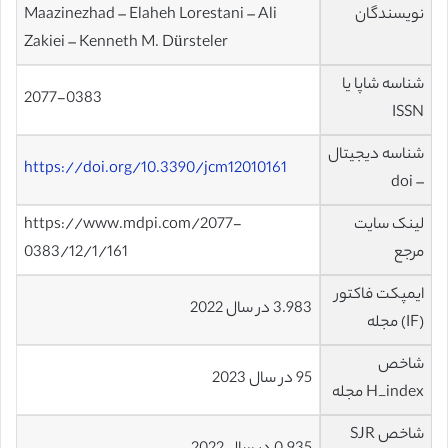
نویسندگان
Maazinezhad – Elaheh Lorestani – Ali
Zakiei – Kenneth M. Dürsteler
شناسه شاپا یا
2077-0383
ISSN
شناسه دیجیتال
https://doi.org/10.3390/jcm12010161
– doi
لینک سایت
https://www.mdpi.com/2077-
مرجع
0383/12/1/161
ایمپکت فاکتور
3.983 در سال 2022
(IF) مجله
شاخص
95 در سال 2023
H_index مجله
شاخص SJR