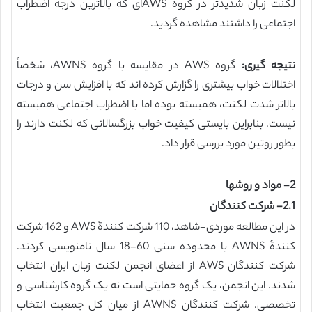
لکنت زبان شدیدتر در گروه AWSای که بالاترین درجه اضطراب
اجتماعی را داشتند مشاهده گردید.
نتیجه گیری:
گروه AWS در مقایسه با گروه AWNS، شخصاً
اختلالات خواب بیشتری را گزارش کرده اند که با افزایش سن و درجات
بالاتر شدت لکنت، همبسته بوده اما با اضطراب اجتماعی همبسته
نیست. بنابراین بایستی کیفیت خواب بزرگسالانی که لکنت دارند را
بطور روتین مورد بررسی قرار داد.
2- مواد و روشها
2.1- شرکت کنندگان
در این مطالعه موردی-شاهد، 110 شرکت کنندۀ AWS و 162 شرکت
کنندۀ AWNS با محدوده سنی 60-18 سال نامنویسی کردند.
شرکت کنندگان AWS از اعضای انجمن لکنت زبان ایران انتخاب
شدند. این انجمن، یک گروه حمایتی است نه یک گروه کارشناسی و
تخصصی. شرکت کنندگان AWNS از میان کل جمعیت انتخاب