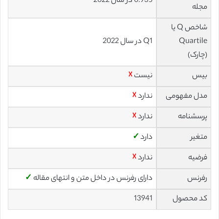
0.935 در سال 2022
مجله
شاخص Q یا
Quartile
Q1 در سال 2022
(چارک)
بیس
نیست
☓
مدل مفهومی
ندارد
☓
پرسشنامه
ندارد
☓
متغیر
دارد
✓
فرضیه
ندارد
☓
رفرنس
دارای رفرنس در داخل متن و انتهای مقاله
✓
کد محصول
13941