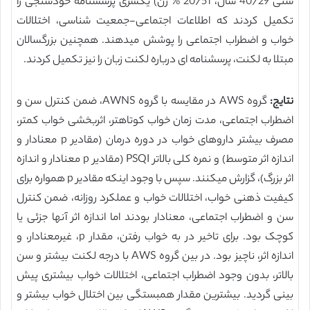
سنی 40/29 سال، 20/51 % زن) یکسری پرسشنامه خودسنجی را
تکمیل کردند که اطلاعات اجتماعی-جمعیت شناسی، اختلالات
خواب و اضطراب اجتماعی را پوشش میدهند. همچنین بزرگسالان
مبتلا به لکنت، پرسشنامه ای درباره لکنت زبان را نیز تکمیل کردند.
نتایج:
گروه AWS در مقایسه با گروه AWNS، ضمن کنترل سن و
اضطراب اجتماعی، مدت زمان خواب کوتاهتر، اثربخشی خواب کمتر،
مصرف بیشتر داروهای خواب در دوره درمان (مقادیر p معنادار و
اندازه اثر متوسط) و نمره کلی بالاتر PSQI (مقادیر p معنادار و اندازه
اثر بزرگ)، گزارش میکنند. سپس با وجود اینکه مقادیر p همواره برای
کیفیت ذهنی خواب، اختلالات خواب و عملکرد روزانه، ضمن کنترل
سن و اضطراب اجتماعی، معنادار بودند اما اندازه اثر آنها جزئی یا
کوچک بود. برای تاخیر در به خواب رفتن، مقدار p، غیرمعنادار، و
اندازه اثر، ناچیز بود. در بین گروه AWS با درجه لکنت بیشتر و سن
بالاتر، بدون وجود اضطراب اجتماعی، اختلالات خواب بیشتری پیش
بینی گردید. بیشترین مقدار همبستگی بین اختلال خواب بیشتر و