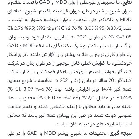
نتایج
: ما مسیرهای غیرخطی را برای MDD و GAD با تعداد علائم و
میزان شیوع بیشتر در طی دوران قرنطینه یافتیم. شیوع نقطه ای
MDD و GADدر طی سومین دوران قرنطینه دشوار به ترتیب با
مقدار88/2% (95 % CI: 2.76 %–3.05 %) و 92/2% (95 % CI: 2.76
%–3.08 %) در مارس 2021 به بالاترین مقدار خود رسید. زنان،
بزرگسالان با سنین کمتر، و شرکت کنندگان با سابقه MDD و GAD
به طور قابل توجهی علائم بیشتری را گزارش دادند. برای افکار
خودکشی، ما افزایش خطی قابل توجهی را در طول زمان در شرکت
کنندگان جوانتر یافتیم. برای مثال، افکار خودکشی در میان شرکت
کنندگان 20 ساله در پایان ژوئن 2021 در مقایسه با شروع بیماری
همه گیر 14/4 برابر افزایش یافته بود (CI: 3.09 %–6.96 %)
64/4% در مقابل 12/1% (CI: 0.76 %–1.66 %) محدودیت ها:
یافته های ما باید مطابق با زمینه اجتماعی هلند و پاسخ سلامت
عمومی دولت هلند در طی این بیماری همه گیر باشد که ممکن
است با سایر مناطق در دنیا متفاوت باشد.
نتیجه گیری
: تحقیقات ما شیوع بیشتر MDD و GAD را در طی