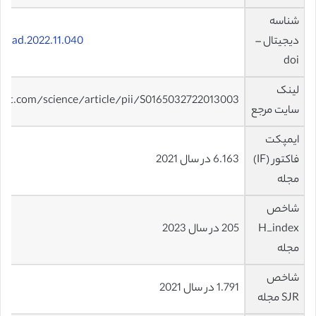
شناسه
دیجیتال –
j.jad.2022.11.040
doi
لینک
ect.com/science/article/pii/S0165032722013003
سایت مرجع
ایمپکت
فاکتور (IF)
6.163 در سال 2021
مجله
شاخص
H_index
205 در سال 2023
مجله
شاخص
1.791 در سال 2021
SJR مجله