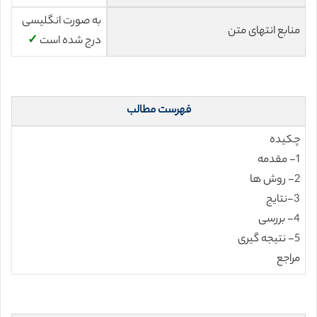
به صورت انگلیسی
منابع انتهای متن
درج شده است
✓
فهرست مطالب
چکیده
1- مقدمه
2- روش ها
3-نتایج
4- بررسی
5- نتیجه گیری
مراجع