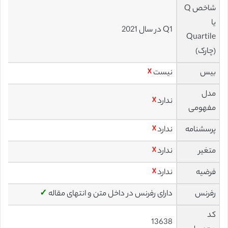
شاخص Q
یا
Q1 در سال 2021
Quartile
(چارک)
بیس
نیست
☓
مدل
ندارد
☓
مفهومی
پرسشنامه
ندارد
☓
متغیر
ندارد
☓
فرضیه
ندارد
☓
رفرنس
دارای رفرنس در داخل متن و انتهای مقاله
✓
کد
13638