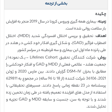
بخشی از ترجمه
چکیده
زمینه
: بیماری همه گیری ویروس کرونا در سال 2019 منجر به افزایش
بار سلامت روانی شده است.
اهداف
: تحقیق و بررسی اختلال افسردگی شدید (MDD)، اختلال
اضطراب فراگیر (GAD)، و شکل گیری افکار خود کشی در هلند در
طی پانزده ماه اول این بیماری و سه قرنطینه در سراسر کشور.
روش
: شرکت کنندگان تحقیق Lifelines Cohort – یک نمونه از
جمعیت هلند- علائمی فعلی از MDD و GAD و افکار خودکشی را
مطابق با بحران DSM-IV گزارش دادند. بین مارس 2020 و ژوئن
2021، 36106 شرکت کننده (از 18 تا 96 ساله) در مجموع به 629811
پرسشنامه در 23 نقطه زمانی پاسخ دادند. مسیرهای تحقیقاتی با
استفاده از مدل های افزاینده تعمیم یافته در طی زمان تخمین زده
شدند و با توجه به سن، جنسیت و سابقه MDD و GAD تجزیه و
تحلیل شدند.