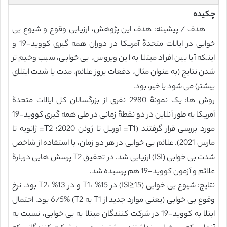
چکیده
هدف / پیشینه: هدف این پژوهش، ارزیابی وقوع و شیوع بی
خوابی در ایالات متحدۀ آمریکا در دوران همه گیری کووید-19 و
اینکه آیا بین افراد مبتلا به این ویروس، بی خوابی، سبب وخیم تر
شدن نتایج (به عنوان مثال، دفعات بروز علائم، مدت یا شدت ابتلای
بیشتر) می شود یا خیر، بود.
روش ها: یک نمونۀ 2980 نفری از بزرگسالان کل ایالات متحدۀ
آمریکا به طور آنلاین در دو نقطۀ زمانی در طی همه گیری کووید-19
مورد بررسی قرار گرفتند (T1= آوریل تا ژوئن 2020؛ T2= ژانویه تا
مارس 2021). علائم بی خوابی در هر دو زمان، با استفاده از شاخص
شدت بی خوابی (ISI) ارزیابی شد. در تحقیق T2 پرسش هایی دربارۀ
علائم و آزمون کووید-19 هم پرسیده شد.
نتایج: شیوع بی خوابی (ISI≥15) در T1، %15 و در T2، %13 بود. نرخ
وقوع بی خوابی (یعنی موارد جدید از T1 به T2) 6/5% بود. احتمال
ابتلا به کووید-19 در شرکت کنندگان مبتلا به بی خوابی، نسبت به