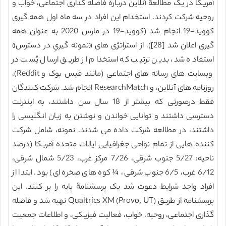
آمریکا در یک مطالعۀ آنلاین دربارۀ فاصله گذاری اجتماعی، خواب و
روحیه شرکت کردند. استخدام این افراد در سه ماه اول همه گیری
کووید-19 انجام شد (کووید-19 در مارس 2020 به عنوان همه
گیری اعلان شد [28]). از استراتژی های «نمونه گیریِ در دسترس»
استفاده شد، بدین ترتیب که استخدام از طریق ارسال پُست در
وبسایت های رسانه های اجتماعی (مانند فیس بوک و Reddit)،
روزنامه های آنلاین، و ResearchMatch انجام شد. شرکت کنندگان
فقط درصورتی که بیشتر از 18 سال سن داشتند، به اینترنت
دسترسی داشتند و توانایی خواندن و نوشتن به زبان انگلیسی را
داشتند، در مطالعه شرکت داده می شدند. نمونه، شامل شرکت
کننده هایی از تمام نواحی جغرافیایی ایالات متحده آمریکا (درصد
ناحیه: 5/27 جنوب شرقی، 7/26 مرکز غرب، 5/23 شمال شرقی،
6/12 غرب، 6/5 جنوب شرقی، ¼ کوه های صخره ای) بود. ابتدا از
افراد واجد شرایط دعوت شد یک پرسشنامۀ پایه را پر کنند. این
پرسشنامه از طریق Qualtrics XM (Provo, UT) تهیه شد و فاصله
گذاری اجتماعی، روحیه، خواب، فعالیت فیزیکی، و اطلاعات جمعیت