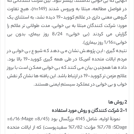
آنهایی که بی خوابی نداشتند، بیشتر نبود. بین شرکت کنندگانی که
در فواصل مطالعه، مبتلا به ویروس شدند (n=149)، هیچ تفاوت
گروهی معنی داری در علائم کووید-19 دیده نشد، به استثنای یک
مورد؛ شرکت کنندگان مبتلا به بی خوابی، مدت طولانی تر علائم را
گزارش می کردند (بی خوابی= 8/24 روز بیمای، بدون بی
خوابی=1/16 روز بیماری).
نتیجه گیری: این پژوهش نشان می دهد که شیوع بی خوابی در
مردم ایالات متحده آمریکا در طی همه گیری کووید-19 بالا بود.
داده ها همچنین بیان می کنند که بی خوابی ممکن است با بروز
علائمِ مزمن تر کووید-19 در ارتباط باشد. این یافته ها نشان گر نقش
خواب و بی خوابی در عملکرد سیستم ایمنی هستند.
2 روش ها
2-1 شرکت کنندگان و روش مورد استفاده
نمونۀ اولیه، شامل 4145 بزرگسال بود (8/45= Mage؛ 6/16=
SDage؛ 7/78% مؤنث؛ 7/82% سفیدپوست) که از ایالات متحده