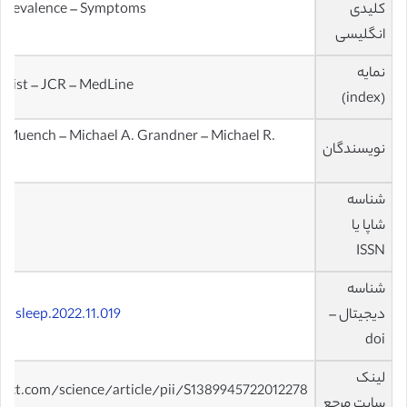
کلیدی
 Prevalence – Symptoms
انگلیسی
نمایه
s List – JCR – MedLine
(index)
a Muench – Michael A. Grandner – Michael R.
نویسندگان
شناسه
شاپا یا
ISSN
شناسه
دیجیتال –
/j.sleep.2022.11.019
doi
لینک
ect.com/science/article/pii/S1389945722012278
سایت مرجع