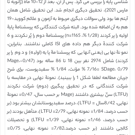
شناسی پایه را بررسی می کرد. پس از آن، بعد از 12-10 ماه (ژانویه تا
مارس 2021)، تحقیق دیگری انجام شد. این تحقیق شامل همان
آیتم ها بود ولی سوالات دیگری مربوط به آزمون و علائم کووید-19
هم به آن اضافه شده بود. البته شرکت کنندگانی که پرسشنامۀ پایۀ
اولیه را پر کردند (1/28 %، 1165=n) پرسشنامۀ دوم را پُر نکردند و 6
شرکت کنندۀ دیگر هم داده های ISI کاملی نداشتند. بنابراین،
نمونۀ نهایی (یعنی آنهایی که پرسشنامۀ پایه (اولیه) و دوم را پر
کردند) شامل 2974 نفر بین 18 تا 86 ساله بود (0/47-Mage،
7/16= SDage، 0/79 % مؤنث، 1/84 % سفیدپوست، برای شرح
جریان مطالعه لطفا شکل 1 را ببینید). نمونۀ نهایی در مقایسه با
شرکت کنندگانی که در تحقیق پیگیری (دوم) شرکت نکردند
(LTFU) سنّ بیشتری داشتند (Mage بر حسب سال، 0/47= نمونۀ
نهایی، 8/42سال = LTFU)، درصد سفیدپوستانشان بیشتر بود (بر
حسب درصد، 1/84= نمونه نهایی، 2/79= LTFU)، متأهل بودند (بر
حسب درصد، 1/46= نمونه نهایی، 1/39= LTFU) و تحصیلات
کالجی داشتند (بر حسب درصد،7/82= نمونه نهایی، 0/75=