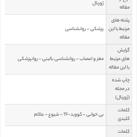
ژورنال
مقاله
رشته های
مرتبط با این
پزشکی – روانشناسی
مقاله
گرایش
های مرتبط
مغز و اعصاب – روانشناسی بالینی – روانپزشکی
با این مقاله
چاپ شده
در مجله
(ژورنال)
کلمات
بی خوابی – کووید-19 – شیوع – علائم
کلیدی
کلمات