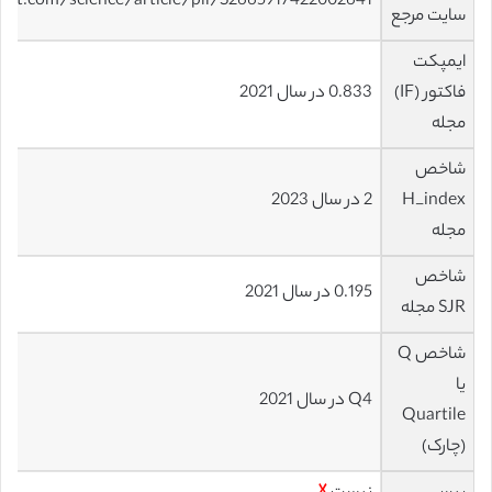
ect.com/science/article/pii/S2665917422002641
سایت مرجع
ایمپکت
فاکتور (IF)
0.833 در سال 2021
مجله
شاخص
H_index
2 در سال 2023
مجله
شاخص
0.195 در سال 2021
SJR مجله
شاخص Q
یا
Q4 در سال 2021
Quartile
(چارک)