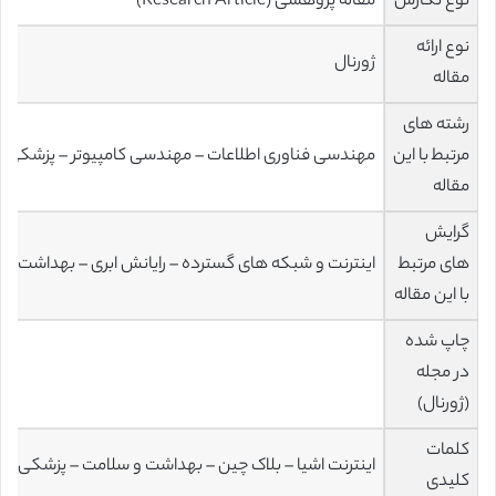
نوع نگارش
مقاله پژوهشی (Research Article)
نوع ارائه
ژورنال
مقاله
رشته های
مرتبط با این
مهندسی فناوری اطلاعات – مهندسی کامپیوتر – پزشکی
مقاله
گرایش
های مرتبط
اینترنت و شبکه های گسترده – رایانش ابری – بهداشت ع
با این مقاله
چاپ شده
در مجله
(ژورنال)
کلمات
اینترنت اشیا – بلاک چین – بهداشت و سلامت – پزشکی –
کلیدی