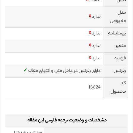
بیس
نیست
☓
مدل
ندارد
☓
مفهومی
پرسشنامه
ندارد
☓
متغیر
ندارد
☓
فرضیه
ندارد
☓
رفرنس
دارای رفرنس در داخل متن و انتهای مقاله
✓
کد
13624
محصول
مشخصات و وضعیت ترجمه فارسی این مقاله