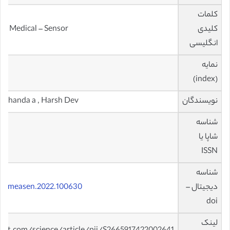
کلمات
کلیدی
h – Medical – Sensor
انگلیسی
نمایه
(index)
نویسندگان
 Dhanda a , Harsh Dev
شناسه
شاپا یا
ISSN
شناسه
دیجیتال –
6/j.measen.2022.100630
doi
لینک