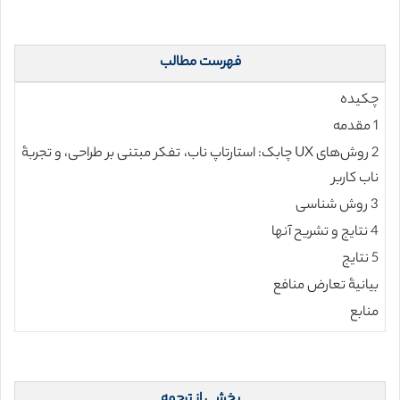
فهرست مطالب
چکیده
1 مقدمه
2 روش‌های UX چابک: استارتاپ ناب، تفکر مبتنی بر طراحی، و تجربۀ
ناب کاربر
3 روش شناسی
4 نتایج و تشریح آنها
5 نتایج
بیانیۀ تعارض منافع
منابع
بخشی از ترجمه