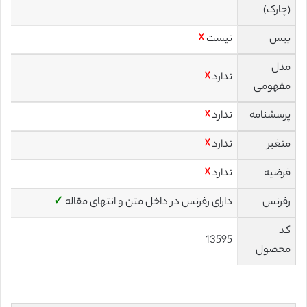
(چارک)
بیس
نیست
☓
مدل
ندارد
☓
مفهومی
پرسشنامه
ندارد
☓
متغیر
ندارد
☓
فرضیه
ندارد
☓
رفرنس
دارای رفرنس در داخل متن و انتهای مقاله
✓
کد
13595
محصول