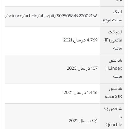
doi
لینک
com/science/article/abs/pii/S0950584922002166
سایت مرجع
ایمپکت
فاکتور (IF)
4.769 در سال 2021
مجله
شاخص
H_index
107 در سال 2023
مجله
شاخص
1.446 در سال 2021
SJR مجله
شاخص Q
یا
Q1 در سال 2021
Quartile