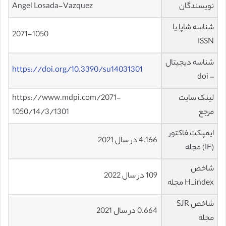
نویسندگان
Angel Losada-Vazquez
شناسه شاپا یا
2071-1050
ISSN
شناسه دیجیتال
https://doi.org/10.3390/su14031301
– doi
لینک سایت
https://www.mdpi.com/2071-
مرجع
1050/14/3/1301
ایمپکت فاکتور
4.166 در سال 2021
(IF) مجله
شاخص
109 در سال 2022
H_index مجله
شاخص SJR
0.664 در سال 2021
مجله