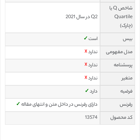
شاخص Q یا
Quartile
Q2 در سال 2021
(چارک)
بیس
است
✓
مدل مفهومی
ندارد
☓
پرسشنامه
ندارد
☓
متغیر
ندارد
☓
فرضیه
دارد
✓
رفرنس
دارای رفرنس در داخل متن و انتهای مقاله
✓
کد محصول
13574