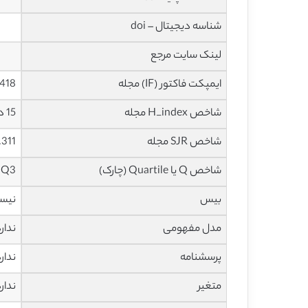
شناسه دیجیتال – doi
لینک سایت مرجع
ایمپکت فاکتور (IF) مجله
1.418 در سال
شاخص H_index مجله
15 در سال 2022
شاخص SJR مجله
0.311 در سال
شاخص Q یا Quartile (چارک)
Q3 در سال 2021
بیس
نیس
مدل مفهومی
ندار
پرسشنامه
ندار
متغیر
ندار