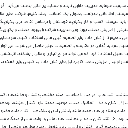
یریت سرمایه، مدیریت دارایی ثابت، و حسابداری مالی بدست می آید. اگر ما 
 سیستم اطلاعاتی قدرتمند بعنوان یک ضمانت ایجاد کنیم. شرکت های ما
باید سیستم کسب و کار یکپارچه خودشان را براساس تقاضا برای یکپارچگی
نتی را افزایش دهند، بهره وری مدیریت شرکت را بهبود دهند، و یکپارچگی 
می دهیم تا از کلان داده برای تصمیم گیری مالی استفاده کنیم. سودهای ا
تصمیم سرمایه گذاری در مقایسه با تصمیمات قبلی حاصل می شوند. می توان نت
 عمیق استفاده کرد، که می تواند موانع تجاری و مالی را بشکند، اثربخشی
دار اولیه را افزایش دهد. کاربرد ابزارهای کلان داده به کلیدی برای کمک
نترنت، رشد نمایی در میزان اطلاعات، زمینه مختلف پوشش و فرایندهای کسب
که از طریق محدوده اصلی و مرزها شکسته شده است [7]. کلان داده از تحقیق ادبیات موجود عمدتا بر
ن داده و فناوری های جدید مانند رایانش ابری و بلاک چین، کلان داده فضا
برای شی تصمیم مشابه در زمان و فضا متفاوت خواهد بود [8]. تاثیر کلان داده بر فعالیت های مالی 
ن داده بر پیش بینی، تصمیم گیری، کنترل و ارزیابی، و ذینفعان مورد مطالعه و تح