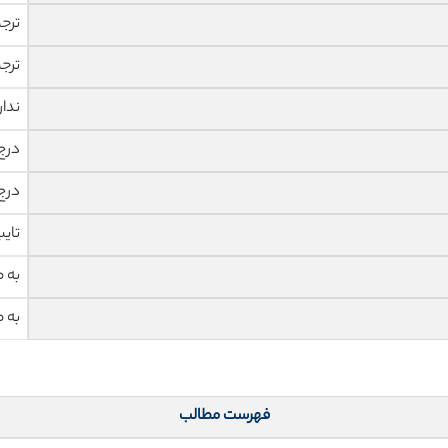
ترج
ترج
ندار
درج
درج
تای
به 
به 
فهرست مطالب