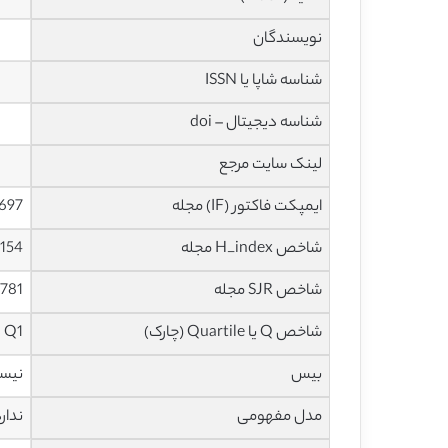
نویسندگان
شناسه شاپا یا ISSN
شناسه دیجیتال – doi
لینک سایت مرجع
ایمپکت فاکتور (IF) مجله
9.697 در سا
شاخص H_index مجله
154 در سال 2022
شاخص SJR مجله
2.781 در سال
شاخص Q یا Quartile (چارک)
Q1 در سال 2021
بیس
نیس
مدل مفهومی
ندار