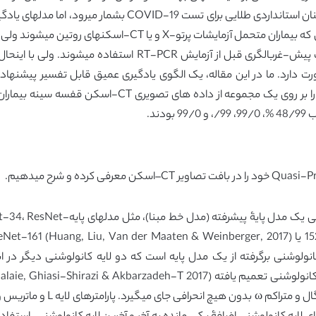
کاهش انتشار بیماری کمک کند. گرچه RT-PCR همچنان استانداردی
نیز در شرایط خاص مفید هستند؛ بویژه در موقعیتهایی که بیماران 
تجربه میکنند. همچنین مدلهای یادگیری عمیق جهت پیش-غربالگری 
 دارد. ما در این مقاله، یک الگوی یادگیری عمیق قابل تفسیر پیشنهاد
مدل Quasi-ProtoPNet بر حسب لایه های 