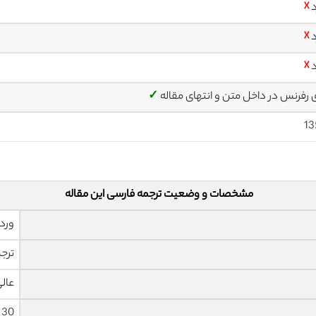
د
☓
د
☓
د
☓
ی رفرنس در داخل متن و انتهای مقاله
✓
13
مشخصات و وضعیت ترجمه فارسی این مقاله
ورد 
ترجم
عال