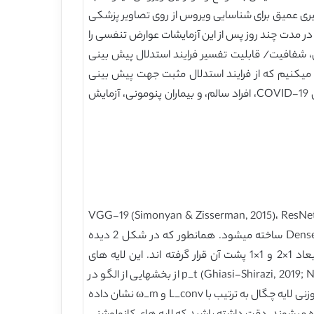
 طلایی برای تست COVID-19 بشمار میرود، اما مدلهای یادگیری عمیق برای شناسایی ویروس از روی تصاویر پزشکی
متحمل آزمایشات پرتو-X و یا CT-اسکنهای روتین میشوند ولی در مدت چند روز پس از این آزمایشات عوارض تنفسی را
قبل از آزمایش RT-PCR استفاده میشوند. ولی با اینحال، شفافیت/ قابلیت تفسیر فرایند استدلال پیش بینی
 میکنیم که از فرایند استدلال مثبت جهت پیش بینی
استفاده میکند. ما مدل خودمان را آموزش داده و آن را بر روی یک مجموعه از داده های تصویری CT-اسکن قفسه سینه بیماران COVID-19، افراد سالم، و بیماران پنومونی، آزمایش
کانولوشنی یک مدل پایۀ پیشرفته (مدل خط مبنا)، مثل مدلهای پایهVGG-19 (Simonyan & Zisserman, 2015)، ResNet-34، ResNet-
152 (He, Zhang, Ren & Sun, 2016)، DenseNet-121 یا DenseNet-161 (Huang, Liu, Van der Maaten & Weinberger, 2017) ساخته میشود. همانطور که در شکل 2 دیده
میشود، مدل Quasi-ProtoPNet شامل لایه های کانولوشنی برگرفته از یک مدل پایه است که دو لایه کانولوشنی دیگر در ابعاد 1×2 و 1×1 پشت آن قرار گرفته اند. این لایه های
کانولوشنی مجموعاً لایه L خوانده میشوند و یک لایه کانولوشنی تعمیم یافته (Ghiasi-Shirazi, 2019; Nalaie, Ghiasi-Shirazi & Akbarzadeh-T 2017) p_t از بخشهایی از الگو در
پشت لایه کانولوشنی، و پس از لایه p_t، نیز یک لایه چگال و متراکم ω بدون هیچ انحرافی جای میگیرد. پارامترهای لایه L و ماتریس وزنی لایه چگال به ترتیب با L_conv و ω_m نشان داده