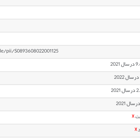
cle/pii/S0893608022001125
ل 2021
 2021
ت
☓
د
☓