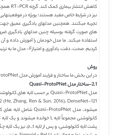
های صورت گرفته بوسیله چنین مدلهای یادگیری ضرورت
کردیم. صحت، دقت، یادآوری و امتیازF- مدل ما به ترتیب 48/99 %، 99/0، 99/، و 99/0 بودند.
روش
در این بخش ما ساختار و فرایند آموزش مدل Quasi-ProtoPNet خود را در بافت تصاویر CT–اسکن معرفی کرده و شرح میدهیم.
2.1-ساختار مدل Quasi-ProtoPNet