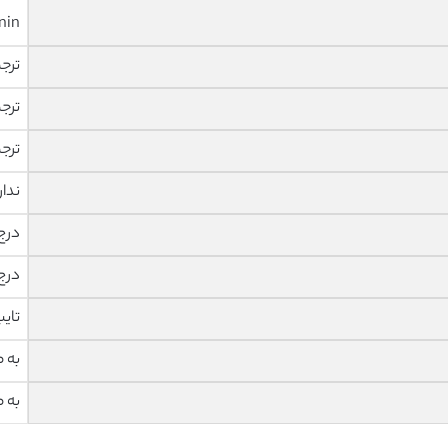
nin
ترج
ترج
ترج
ندار
درج
درج
تای
به 
به 