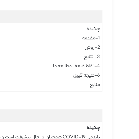
چکیده
1-مقدمه
2-روش
3- نتایج
4-نقاط ضعف مطالعه ما
6-نتیجه گیری
منابع
چکیده
پاندمی COVID-19 همچنان در حال پیش