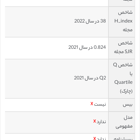
شاخص
H_index
38 در سال 2022
مجله
شاخص
0.824 در سال 2021
SJR مجله
شاخص Q
یا
Q2 در سال 2021
Quartile
(چارک)
بیس
نیست
☓
مدل
ندارد
☓
مفهومی
پرسشنامه
ندارد
☓