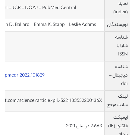
نمایه
 List – JCR – DOAJ – PubMed Central
(index)
نویسندگان
abeth D. Ballard – Emma K. Stapp – Leslie Adams
شناسه
شاپا یا
ISSN
شناسه
دیجیتال –
6/j.pmedr.2022.101829
doi
لینک
ect.com/science/article/pii/S221133552200136X
سایت مرجع
ایمپکت
فاکتور (IF)
2.663 در سال 2021
مجله