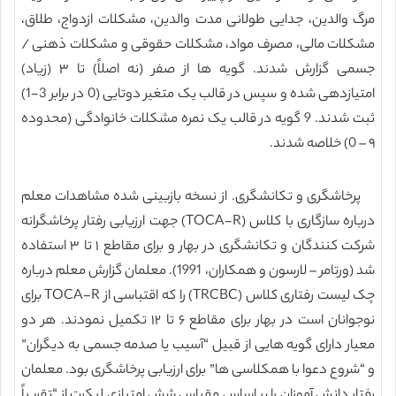
مرگ والدین، جدایی طولانی مدت والدین، مشکلات ازدواج، طلاق،
مشکلات مالی، مصرف مواد، مشکلات حقوقی و مشکلات ذهنی /
جسمی گزارش شدند. گویه ها از صفر (نه اصلاً) تا ۳ (زیاد)
امتیازدهی شده و سپس در قالب یک متغیر دوتایی (0 در برابر 3-1)
ثبت شدند. 9 گویه در قالب یک نمره مشکلات خانوادگی (محدوده
۹ – 0) خلاصه شدند.
پرخاشگری و تکانشگری. از نسخه بازبینی شده مشاهدات معلم
درباره سازگاری با کلاس (TOCA-R) جهت ارزیابی رفتار پرخاشگرانه
شرکت کنندگان و تکانشگری در بهار و برای مقاطع ۱ تا ۳ استفاده
شد (ورتامر – لارسون و همکاران، 1991). معلمان گزارش معلم درباره
چک لیست رفتاری کلاس (TRCBC) را که اقتباسی از TOCA-R برای
نوجوانان است در بهار برای مقاطع ۶ تا ۱۲ تکمیل نمودند. هر دو
معیار دارای گویه هایی از قبیل “آسیب یا صدمه جسمی به دیگران”
و “شروع دعوا با همکلاسی ها” برای ارزیابی پرخاشگری بود. معلمان
رفتار دانش آموزان را بر اساس مقیاس شش امتیازی لیکرت از “تقریباً