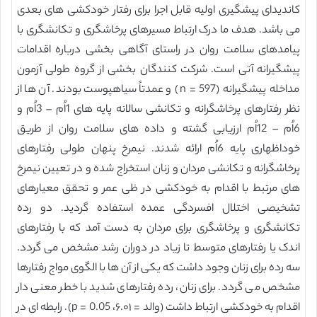
کاندیدای پیشگیری اولیه قابل اجرا برای رفتار خودکشی های بعدی
می باشد. هدف ما درک ارتباط مسیرهای پرخاشگری و تکانشگری با
پیامدهای سلامت روان در راستای آگاهی بخشی درباره اقدامات
پیشگیرانه آتی است. شرکت کنندگان بخشی از گروه طولی آزمون
مداخله پیشگیرانه (597 = n) و عمدتاً سیاهپوست بودند. آن ها از
نظر رفتارهای پرخاشگرانه و تکانشی سالانه پایه های 1اُم – 3اُم و
6اُم – 12اُم ارزیابی گشته و داده های سلامت روان از طریق
خوداظهاری پایه 6اُم ارائه شدند. نیمرخ پنهان طولی رفتارهای
پرخاشگرانه و تکانشی مردان و زنان استخراج شده و در تعیین نیمرخ
های مرتبط با اقدام به خودکشی در ظی عمر و تحقق معیارهای
تشخیصی اختلال افسردگی عمده استفاده گردید. دو رده
تکانشگری و پرخاشگری برای مردان به دست آمد که با رفتارهای
اندک یا رفتارهای متوسط تا زیاد در دوران رشد مشخص می گردد.
سه رده برای زنان وجود داشت که یکی از آن ها با الگوی مواج رفتارها
مشخص می گردد. برای زنان، رده رفتارهای شدید با خطر معنی دار
اقدام به خودکشی ارتباط داشت (والد = ۶.۰۱، 0.05 = p). رابطه ای در