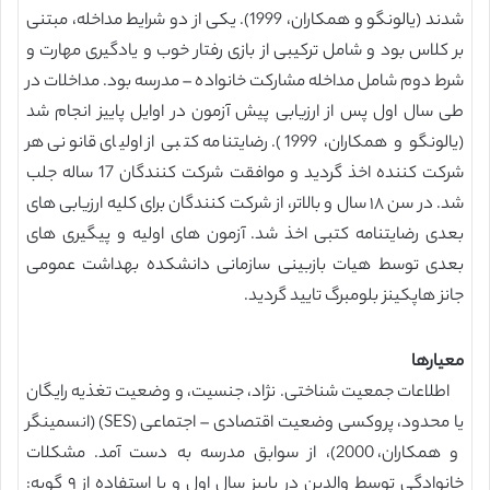
شدند (یالونگو و همکاران، 1999). یکی از دو شرایط مداخله، مبتنی
بر کلاس بود و شامل ترکیبی از بازی رفتار خوب و یادگیری مهارت و
شرط دوم شامل مداخله مشارکت خانواده – مدرسه بود. مداخلات در
طی سال اول پس از ارزیابی پیش آزمون در اوایل پاییز انجام شد
(یالونگو و همکاران، 1999). رضایتنامه کتبی از اولیای قانونی هر
شرکت کننده اخذ گردید و موافقت شرکت کنندگان 17 ساله جلب
شد. در سن ۱۸ سال و بالاتر، از شرکت کنندگان برای کلیه ارزیابی های
بعدی رضایتنامه کتبی اخذ شد. آزمون های اولیه و پیگیری های
بعدی توسط هیات بازبینی سازمانی دانشکده بهداشت عمومی
جانز هاپکینز بلومبرگ تایید گردید.
معیارها
اطلاعات جمعیت شناختی. نژاد، جنسیت، و وضعیت تغذیه رایگان
یا محدود، پروکسی وضعیت اقتصادی – اجتماعی (SES) (انسمینگر
و همکاران، 2000)، از سوابق مدرسه به دست آمد. مشکلات
خانوادگی توسط والدین در پاییز سال اول و با استفاده از ۹ گویه: