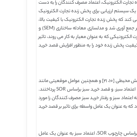
ده تجارت الکترونیک، اعتماد مصرف کنندگان را به دست
 یک سیستم ارزیابی برای پخش زنده تجارت الکترونیک
 کند که پخش زنده تجارت الکترونیک با کیفیت بالا،
اعتماد سبز مصرف کنندگان را افزایش می دهد و بنابراین، قصد خرید سبز را تقویت می کند. روی هم رفته، ۷۲۶ پرسشنامه معتبر جمع آوری شد و مدلسازی معادله ساختاری (‏SEM)‏ و
الکترونیکی که به عنوان معیار به کار می روند، تاثیر
د کیفیت پخش زنده خود را به منظور افزایش قصد خرید
رفتار خرید مصرف کنندگان تحت تاثیر عوامل بالقوه زیادی است، از جمله عوامل شخصی مانند عادات شخصی، سبک زندگی و دانش محیطی [۱۰، ۲۱]‏ و همچنین عوامل موقعیتی مانند
قیمت، هنجارهای اجتماعی و پیام های بازاریابی [‏10]‏. گیل و جیکوب [‏22]‏ به بررسی روابط بین کیفیت درک شده سبز، رضایت سبز، اعتماد سبز، و قصد خرید سبز براساس SOR پرداختند.
، از جمله اعتماد سبز و رفتار خرید سبز مصرف کنندگان را مورد
که به عنوان یک عامل واسطه برای تاثیر بر قصد خرید
این پژوهش بر نقش جریان زنده تجارت الکترونیک در قصد خرید مصرف کنندگان به سمت محصولات کشاورزی سبز تمرکز دارد. براساس چارچوب SOR، اعتماد سبز به عنوان یک عامل