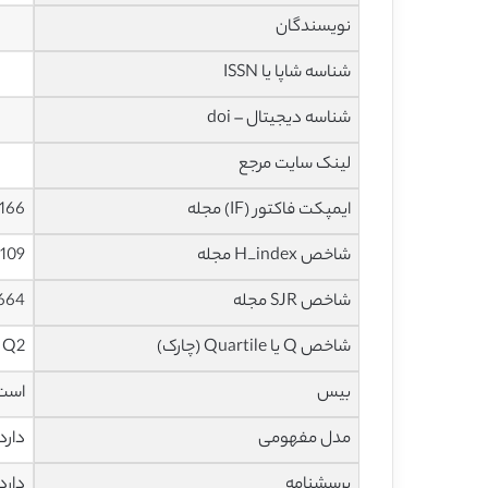
نویسندگان
شناسه شاپا یا ISSN
شناسه دیجیتال – doi
لینک سایت مرجع
ایمپکت فاکتور (IF) مجله
4.166 در سا
شاخص H_index مجله
109 در سال 2022
شاخص SJR مجله
0.664 در س
شاخص Q یا Quartile (چارک)
Q2 در سال 2021
بیس
است
مدل مفهومی
دارد
پرسشنامه
دارد