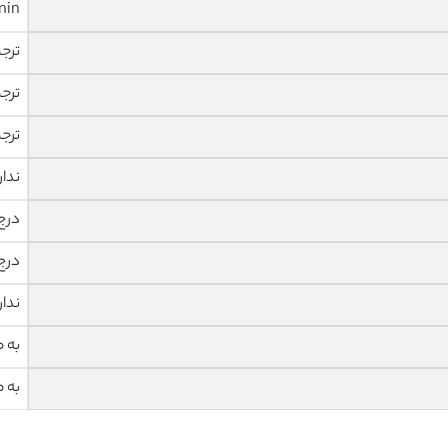
nin
ترج
ترج
ترج
ندار
درج
درج
ندار
به 
به 