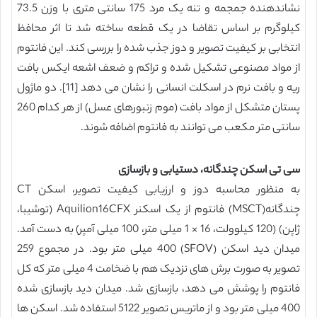
نشاندهنده جمجمه و تنه یک مرد 175 سانتی متری با وزن 73.5
کیلوگرم بر اساس تقاضا در یک قطعه ساخته شد تا اثر محافظ
انتخابی بر کیفیت تصویر و دوز جذب شده را بررسی کند. این فانتوم
از مواد مصنوعی تشکیل شده و تراکم و ضعف اشعه ایکس بافت
ریه و بافت نرم در اسکلت انسانی را نشان می دهد [11]. دو ماژول
پستان متشکل از مواد بافت (موم زنبورهای عسل) از هر کدام 260
سانتی متر مکعب می توانند به فانتوم اضافه شوند.
سی تی اسکن چندگانه، دستیابی و بازسازی
به منظور محاسبه دوز و ارزیابی کیفیت تصویر، اسکن CT
چندگانه(MSCT) فانتوم از یک اسکنر Aquilion16CFX (توشیبا،
ژاپن) (120 کیلوولت، 16 × 1 میلی متر، 100 میلی آمپر) به دست آمد.
میدان دید اسکن (SFOV) 400 میلی متر بود. در مجموع 259
تصویر به صورت برش های نزدیک هم با ضخامت 4 میلی متر که کل
فانتوم را پوشش می دهد، بازسازی شد. میدان دید بازسازی شده
400 میلی متر بود و از ماتریس تصویر 5122 استفاده شد. اسکن ها