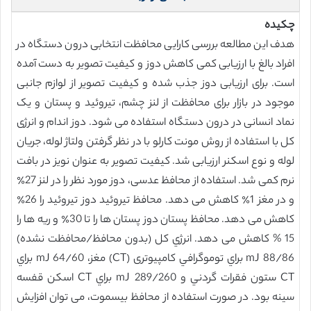
چکیده
هدف این مطالعه بررسی کارایی محافظت انتخابی درون دستگاه در
افراد بالغ با ارزیابی کمی کاهش دوز و کیفیت تصویر به دست آمده
است. برای ارزیابی دوز جذب شده و کیفیت تصویر از لوازم جانبی
موجود در بازار برای محافظت از لنز چشم، تیروئید و پستان و یک
نماد انسانی در درون دستگاه استفاده می شود. دوز اندام و انرژی
کل با استفاده از روش مونت کارلو با در نظر گرفتن ولتاژ لوله، جریان
لوله و نوع اسکنر ارزیابی شد. کیفیت تصویر به عنوان نویز در بافت
نرم کمی شد. استفاده از محافظ عدسی، دوز مورد نظر را در لنز 27٪
و در مغز 1٪ کاهش می دهد. محافظ تیروئید دوز تیروئید را 26٪
کاهش می دهد. محافظ پستان دوز پستان ها را تا 30٪ و ریه ها را
15 % کاهش می دهد. انرژي كل (بدون محافظ/محافظت نشده)
88/86 mJ براي توموگرافي کامپیوتری (CT) مغز، 64/60 mJ براي
CT ستون فقرات گردني و 289/260 mJ براي CT اسكن قفسه
سينه بود. در صورت استفاده از محافظ بیسموت، می توان افزایش