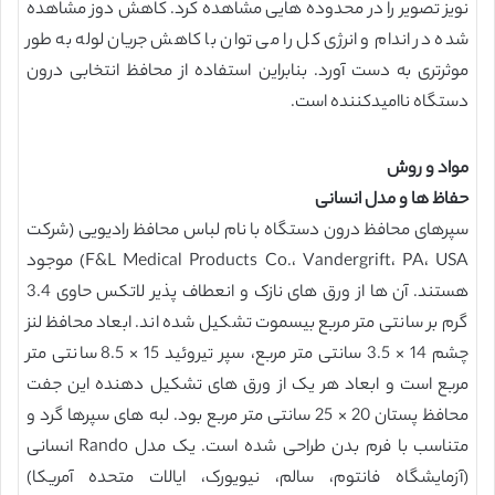
نویز تصویر را در محدوده هایی مشاهده کرد. کاهش دوز مشاهده
شده در اندام و انرژی کل را می توان با کاهش جریان لوله به طور
موثرتری به دست آورد. بنابراین استفاده از محافظ انتخابی درون
دستگاه ناامیدکننده است.
مواد و روش
حفاظ ها و مدل انسانی
سپرهای محافظ درون دستگاه با نام لباس محافظ رادیویی (شرکت
F&L Medical Products Co.، Vandergrift، PA، USA) موجود
هستند. آن ها از ورق های نازک و انعطاف پذیر لاتکس حاوی 3.4
گرم بر سانتی متر مربع بیسموت تشکیل شده اند. ابعاد محافظ لنز
چشم 14 × 3.5 سانتی متر مربع، سپر تیروئید 15 × 8.5 سانتی متر
مربع است و ابعاد هر یک از ورق های تشکیل دهنده این جفت
محافظ پستان 20 × 25 سانتی متر مربع بود. لبه های سپرها گرد و
متناسب با فرم بدن طراحی شده است. یک مدل Rando انسانی
(آزمایشگاه فانتوم، سالم، نیویورک، ایالات متحده آمریکا)