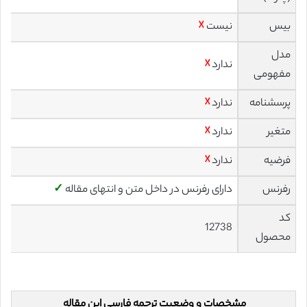
بیس
نیست
☓
مدل
ندارد
☓
مفهومی
پرسشنامه
ندارد
☓
متغیر
ندارد
☓
فرضیه
ندارد
☓
رفرنس
دارای رفرنس در داخل متن و انتهای مقاله
✓
کد
12738
محصول
مشخصات و وضعیت ترجمه فارسی این مقاله