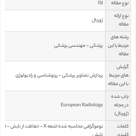
نوع مقاله
ISI
نوع ارائه
ژورنال
مقاله
رشته های
مرتبط با این
پزشکی – مهندسی پزشکی
مقاله
گرایش
های مرتبط
پردازش تصاویر پرشکی – پرتوشناسی و رادیولوژی
با این مقاله
چاپ شده
در مجله
European Radiology
(ژورنال)
کلمات
توموگرافی محاسبه شده اشعه X – حفاظت از تابش – اثر
کلیدی
تابش