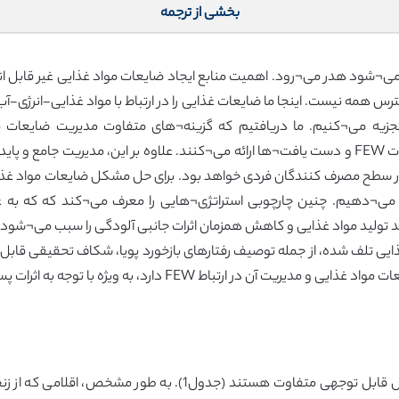
بخشی از ترجمه
می¬شود هدر می¬رود. اهمیت منابع ایجاد ضایعات مواد غذایی غیر قابل انکار
یه می¬کنیم. ما دریافتیم که گزینه¬های متفاوت مدیریت ضایعات مواد
کمپوست¬سازی و سوزاندن مسیرهای متفاوت برای اثرات FEW و دست یافت¬ها ارائه می¬کنند. علاوه ب
 سطح مصرف کنندگان فردی خواهد بود. برای حل مشکل ضایعات مواد غذای
ه¬سازی منابع در ارتباط با FEW پیشنهاد می¬دهیم. چنین چارچوبی استراتژی¬هایی را معرف می
ایند تولید مواد غذایی و کاهش همزمان اثرات جانبی آلودگی را سبب می¬شود 
 کردن اثرات مرتبط با FEW از مواد غذایی تلف شده، از جمله توصیف رفتارهای بازخورد پویا، شک
دارد، به ویژه با توجه به اثرات پس از دفع که به آب مربوط می¬شوند
تعاریف اتلاف مواد غذایی و ضایعات غذایی به شکل قابل توجهی متفا