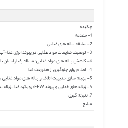
چکیده
1- مقدمه
2- سابقه زباله های غذایی
3- توصیف ضایعات مواد غذایی در پیوند انرژی غذا-آب: یک مدل مفهومی پیشنهادی
4- کاهش زباله های مواد غذایی: مساله رفتار انسان با راه حل ها در سیاست های اجتماعی
4- اقدام برای جلوگیری از هدررفت غذا
5- بهینه سازی مدیریت اتلاف و زباله های مواد غذایی با توجه به پیوند FEW
6- زباله های غذایی و پیوند FEW: رویکرد غذا-زباله-سیستم
7. نتیجه گیری
منابع