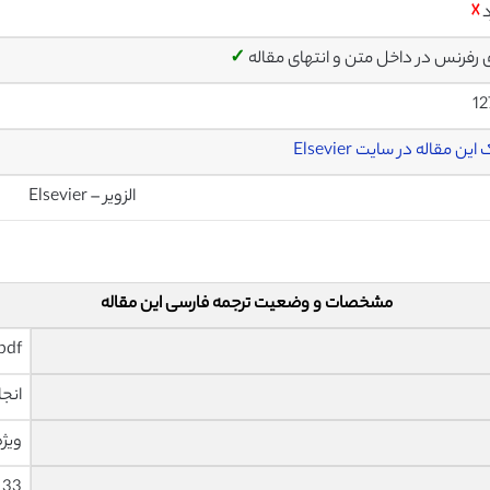
د
☓
ی رفرنس در داخل متن و انتهای مقاله
✓
12
این مقاله در سایت Elsevier
الزویر – Elsevier
مشخصات و وضعیت ترجمه فارسی این مقاله
pdf و ورد تایپ شده با قابلیت وی
انجا
ویژه