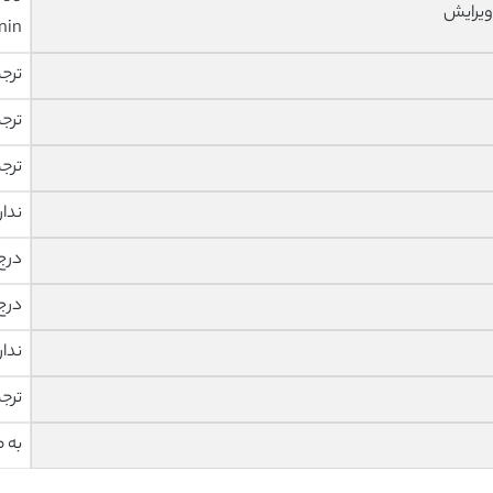
ویرایش
nin
ترج
ترج
ترج
ندار
درج
درج
ندار
ترج
به 