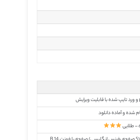
رایش
م شده و آماده دانلود
 – طلایی
33 (5 صفحه رفرنس انگلیسی) صفحه با فونت 14 B