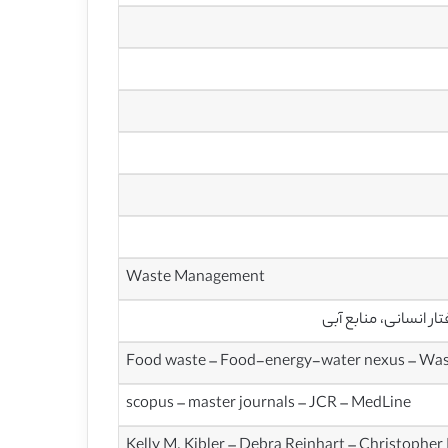
Waste Management
ر انسانی، منابع آبی
Food waste – Food-energy-water nexus – Wast
scopus – master journals – JCR – MedLine
Kelly M. Kibler – Debra Reinhart – Christoph