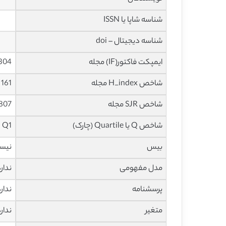
شناسه شاپا یا ISSN
شناسه دیجیتال – doi
ایمپکت فاکتور(IF) مجله
7.304 در سا
شاخص H_index مجله
161 در سال 2021
شاخص SJR مجله
1.807 در سا
شاخص Q یا Quartile (چارک)
Q1 در سال 2020
بیس
نیس
مدل مفهومی
ندار
پرسشنامه
ندار
متغیر
ندار