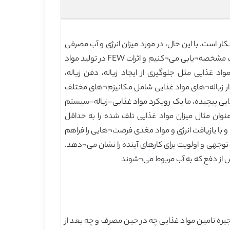
 است. با این حال، در مورد میزان انرژی و آب مصرفی
در مدیریت ضایعات مواد غذایی، اطلاعات زیادی در دسترس همه نیست. اینجا ما ضایعات غذایی را در ارتباط با مواد غذایی-انرژی-آب مشخصه¬یابی می¬کنیم و اثرات FEW در تولید مواد
 غذایی مثل جلوگیری از ایجاد زباله، دفن زباله،
ر این، مدیریت جامع و پایدار زباله¬های مواد غذایی شامل مکانیزم¬های مختلف
ی پیچیده، ما یک رویکرد مواد غذایی-زباله-سیستم
¬کند که که به عنوان مثال میزان مواد غذایی تلف شده را به حداقل
و با یازیافت انرژی و مواد مغذی فرصت¬هایی را فراهم
اف تحقیقی قابل توجهی و اولویت برای کارهای آینده را نشان می¬دهد.
وت هستند (جدول1). به طور مشخص، اقلامی که از زنجیره تامین مواد غذایی چه در حین مصرف و چه بعد از