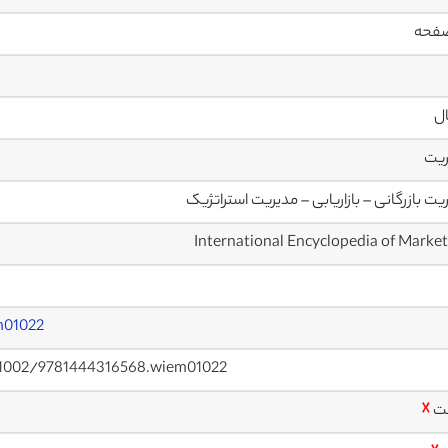
ال
ریت
یت بازرگانی – بازاریابی – مدیریت استراتژیک
m01022
0.1002/9781444316568.wiem01022
ت
☓