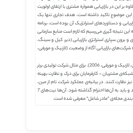
اوه بر این در بازاریابی همواره مشتری با ارتقای اولویت
و به اندازه‌ی سهام دار به وی اهمیت داده می‌شود. همانگونه که یکی از بنیان گذاران بازاریابی ، پیتر دراکر (1954) بر این موضوع تاکید داشته است، هدف تجاری تنها یک
ریابی و دستاوردهای استراتژیک آن بوده است، برنامه
ر دارد (آندرسون،1982). از این منظر به صورت استراتژیک به این نتیجه گیری می‌رسیم که لازم است منابع سازمانی
یداری را برای شرکت در پی داشته باشند (پورتر، 1998).با افزایش شبکه سازی و برون سپاری استراتژی بازاریابی (دیر، کیل و سینگ،
 شرکت‌های بازاریابی آگاه از وضعیت (لازنیک و مورفی،
توجهی عمیق فرایند بازاریابی به ایجاد رفاه تمامی ذی نفعان در فعالیت‌های بسیاری از شرکت‌های موفق منعکس شده است (کلین، لازنیک و مورفی، 2006). برای مثال شرکت تولیدی برتر
ه‌ی مشتریان – کارفرمایان برای درک و نظارت بهینه
یز نظارت کنند. در بیانیه‌ی عملکرد شرکت تام از مین،
شرکتی که محصولات آرایشی کاملاً طبیعی را از سال 1970 به بعد تولید کرده آمده است که افراد و طبیعت دارای ارزش ذاتی هستند و باید به آن‌ها احترام گذاشته شود. آن‌ها نیت‌های 7