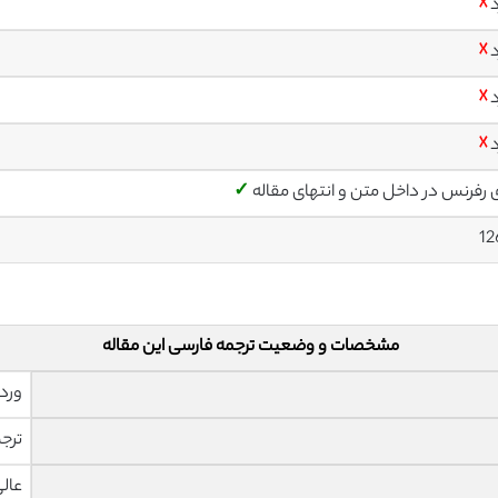
د
☓
د
☓
د
☓
د
☓
ی رفرنس در داخل متن و انتهای مقاله
✓
12
مشخصات و وضعیت ترجمه فارسی این مقاله
ورد 
ترجم
عال