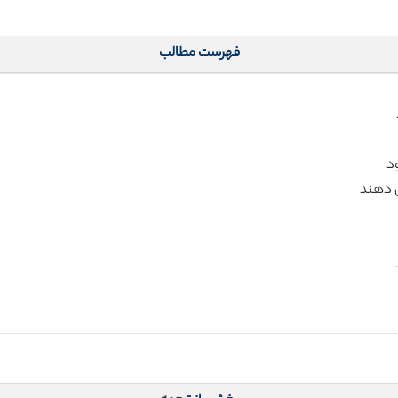
فهرست مطالب
ود
ش دهند