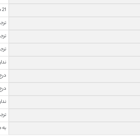
21 صفحه با فونت 14 B Nazanin
ترج
ترج
ترج
ندار
درج
درج
ندار
ترج
به 