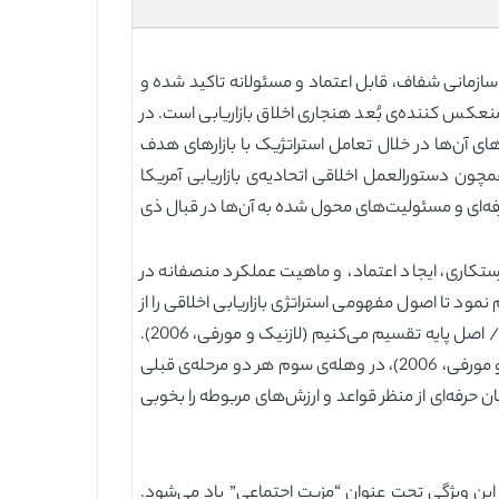
و سازمانی شفاف، قابل اعتماد و مسئولانه تاکید شده و
رف کنندگان و سایر ذی نفعان انتقال داده می‌شود (مورفی و همکاران، 2005).این تعریف منعکس کننده‌ی بُعد هنجاری اخلاق بازاریابی است. در
ه‌های آن‌ها در خلال تعامل استراتژیک با بازارهای هدف
مچون دستورالعمل اخلاقی اتحادیه‌ی بازاریابی آمریکا
‌های حرفه‌ای و مسئولیت‌های محول شده به آن‌ها در قبال ذی
تکاری، ایجاد اعتماد، و ماهیت عملکرد منصفانه در
 تا اصول مفهومی استراتژی بازاریابی اخلاقی را از
دیدی کاربردی و شفاف شرح دهیم. این هدف به سه طریق به واقعیت بدل می‌شود. در ابتدا بازاریابی اخلاقی هنجاری را به 7 گزاره/ اصل پایه تقسیم می‌کنیم (لازنیک و مورفی، 2006).
سپس این گزاره‌ها را به رویکردهای کاربردی شرکت تحت عنوان بهترین رویه‌ها در بازاریابی اخلاقی مرتبط می‌سازیم (کلین، لازنیک و مورفی، 2006)، در وهله‌ی سوم هر دو مرحله‌ی قبلی
تا تعارض و تضاد پیش روی بازاریابان حرفه‌ای از منظر قواعد و ارزش‌های مربوطه را بخوبی
از این ویژگی تحت عنوان “مزیت اجتماعی” یاد می‌شود.