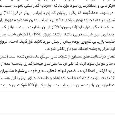
فرای تمرکز مالی و حداکثرسازی سود برای مالک- سرمایه گذار تلقی نموده است . عل
روبرو شده 
شتری. در حقیقت مفهوم بنیادی حاکم بر بازاریابی مدرن همواره مفهوم بازا
ریزی بازاریابی تحت تأثیر نیازها و تمایلات کشف شده‌ی مصرف کنندگان قرا
به گونه‌ای با یکدیگر هماهنگ شوند که مزیت رقابتی پا
وفقیت بازاریابی ضروری بوده بیش از پیش مورد تاکید قرار گرفته است. امروزه
سایر عوامل سود بُرده که طی آن شاخص‌های قیمت گذاری بدست آمده از شبک
به کارکنان اعطا کرده تا ضمن انجام فعالیت‌های خود ، بر شرایط مشتریان ن
یاپی به عنوان یکی از 100 شرکت برتر در رتبه بندی مجله‌ی “مادر شاغل” معرفی شده است.