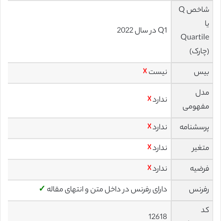
شاخص Q
یا
Q1 در سال 2022
Quartile
(چارک)
بیس
نیست
☓
مدل
ندارد
☓
مفهومی
پرسشنامه
ندارد
☓
متغیر
ندارد
☓
فرضیه
ندارد
☓
رفرنس
دارای رفرنس در داخل متن و انتهای مقاله
✓
کد
12618