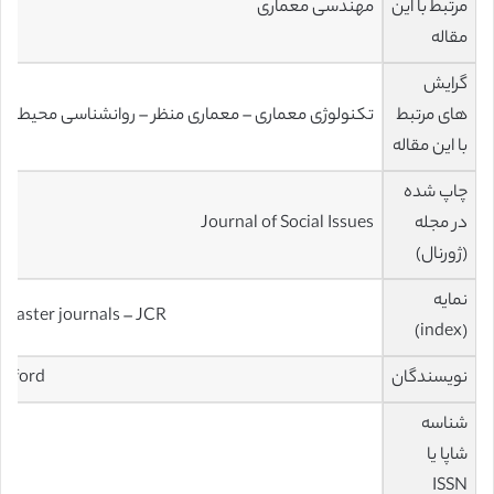
مرتبط با این
مهندسی معماری
مقاله
گرایش
های مرتبط
تکنولوژی معماری – معماری منظر – روانشناسی محیطی
با این مقاله
چاپ شده
در مجله
Journal of Social Issues
(ژورنال)
نمایه
 master journals – JCR
(index)
نویسندگان
ifford
شناسه
شاپا یا
60
ISSN