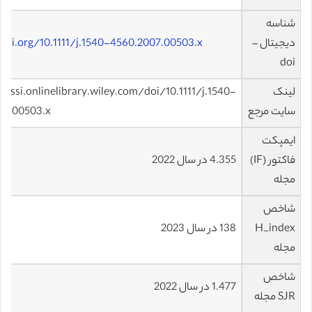
شناسه
دیجیتال –
doi.org/10.1111/j.1540-4560.2007.00503.x
doi
لینک
spssi.onlinelibrary.wiley.com/doi/10.1111/j.1540-
سایت مرجع
07.00503.x
ایمپکت
فاکتور (IF)
4.355 در سال 2022
مجله
شاخص
H_index
138 در سال 2023
مجله
شاخص
1.477 در سال 2022
SJR مجله