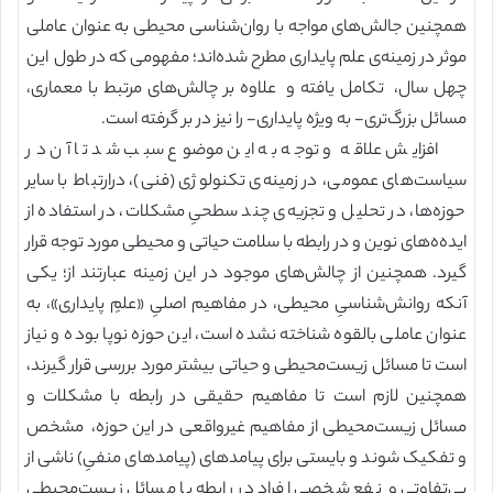
همچنین جالش‌های مواجه با روان‌شناسی محیطی به عنوان عاملی
موثر در زمینه‌ی علم پایداری مطرح شده‌اند؛ مفهومی که در طول این
چهل سال، تکامل یافته و علاوه بر چالش‌های مرتبط با معماری،
مسائل بزرگ‌تری- به ویژه پایداری- را نیز در بر گرفته ‌است.
افزایش علاقه و توجه به این موضوع سبب شد تا آن در
سیاست‌های عمومی، در زمینه‌ی تکنولوژی (فنی)، درارتباط با سایر
حوزه‌ها، در تحلیل و تجزیه‌ی چند سطحیِ مشکلات، در استفاده از
ایده‌ه‌های نوین و در رابطه با سلامت حیاتی و محیطی مورد توجه قرار
گیرد. همچنین از چالش‌های موجود در این زمینه عبارتند از؛ یکی
آنکه روانش‌شناسیِ محیطی، در مفاهیم اصلیِ «علمِ پایداری»، به
عنوان عاملی بالقوه شناخته نشده است، این حوزه نوپا بوده و نیاز
است تا مسائل زیست‌محیطی و حیاتی بیشتر مورد بررسی قرار گیرند،
همچنین لازم است تا مفاهیم حقیقی در رابطه با مشکلات و
مسائل زیست‌محیطی از مفاهیم غیرواقعی در این حوزه، مشخص
و تفکیک شوند و بایستی برای پیامدهای (پیامدهای منفیِ) ناشی از
بی‌تفاوتی و نفع شخصیِ افراد در رابطه با مسائل زیست‌محیطی