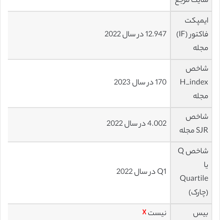
سایت مرجع
ایمپکت
فاکتور (IF)
12.947 در سال 2022
مجله
شاخص
H_index
170 در سال 2023
مجله
شاخص
4.002 در سال 2022
SJR مجله
شاخص Q
یا
Q1 در سال 2022
Quartile
(چارک)
بیس
نیست
☓