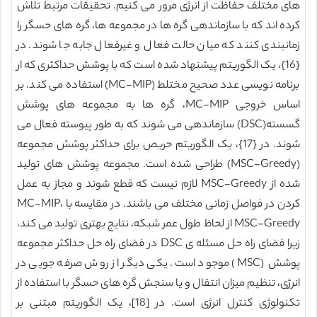
های مختلف حفاظت از انرژی مرور می کنیم. تحقیقات مرتبط تلاش
کرده اند که با سازماندهی گره ها در مجموعه ها، گره های حسگر را
زمانبندی کنند که میان حالت فعال و غیرفعال جابه جا شوند. در
{16}، یک الگوریتم پیشنهاد شده است که با پوشش حداکثری که ار
برنامه نویسی عدد صحیح مختلط (MC-MIP) استفاده می کند. بر
اساس خروجی MC-MIP، گره ها به مجموعه های پوشش
گسسته(DSC) سازماندهی می شوند که به طور پیوسته فعال می
شوند. در {17}، یک الگوریتم حریص برای حداکثر پوشش مجموعه
(MSC-Greedy) طراحی شده است. مجموعه پوشش های تولید
شده از MSC-Greedy لازم نیست که قطع شوند و مجاز به عمل
کردن در فواصل زمانی مختلف می باشند. در مقایسه با MC-MIP،
MSC-Greedy از لحاظ طول عمر شبکه، نتایج بهتری تولید می کند،
زیرا فضای راه حل مسئله ی DSC در فضای راه حل حداکثر مجموعه
پوشش (MSC) موجود است. یکی دیگر از روش صرفه جویی در
انرژی، تنظیم میزان انتقال و یا سنجش گره های حسگر با استفاده از
تکنولوژی کنترل انرژی است. در [18]، یک الگوریتم مبتنی بر