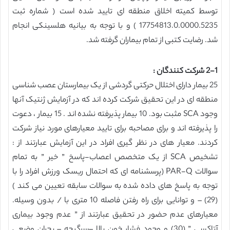
توسط کمیته اخلاق منطقه ای تایید شده است ( شماره ثبت
17754813.0.0000.5235 ) و با توجه به بیانیه هلسینکی انجام
شد. رضایت کتبی از تمام بیماران گرفته شد.
2-1 شرکت کنندگان :
25 بیمار دارای اختلال حرکتی گردشی از یک بیمارستان عصب شناسی
منطقه ای در این تحقیق شرکت کرده اند که در آزمایش ژنتیک آنها
وجود SCA مثبت بود. 10 بیمار پذیرفته نشده اند . 15 بیمار ، دعوت
را پذیرفته اند و برای مصاحبه برای تایید معیارهای مورد نیاز شرکت
کردند. معیار های در نظر گیری افراد در این آزمایش عبارتند از :
تشخیص SCA از یک متخصص اعصاب-پاسخ ” خیر ” به تمام
سوالات PAR-Q (پرسشنامه ای که احتمال ریسک ورزش افراد را با
توجه به پاسخ های داده شده به سوالات سابقه تعیین می کند )
(29) – و توانایی برای راه رفتن فاصله 10 متری با / بدون وسیله.
معیارهای عدم حضور در تحقیق عبارتند از ” عدم وجود بیماری
آتاکسی ” (30) و وجود فشار خون بالا –سرگیجه – بحران وضعی