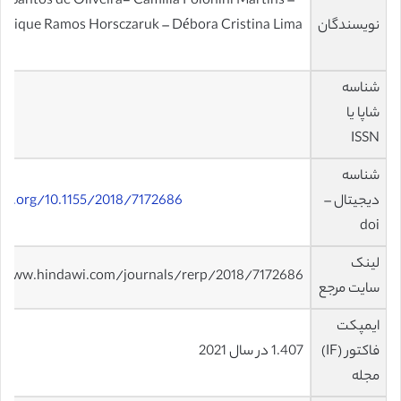
ce Santos de Oliveira- Camilla Polonini Martins –
نویسندگان
nrique Ramos Horsczaruk – Débora Cristina Lima
شناسه
شاپا یا
67
ISSN
شناسه
دیجیتال –
doi.org/10.1155/2018/7172686
doi
لینک
/www.hindawi.com/journals/rerp/2018/7172686/
سایت مرجع
ایمپکت
فاکتور (IF)
1.407 در سال 2021
مجله