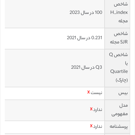
شاخص
H_index
100 در سال 2023
مجله
شاخص
0.231 در سال 2021
SJR مجله
شاخص Q
یا
Q3 در سال 2021
Quartile
(چارک)
بیس
نیست
☓
مدل
ندارد
☓
مفهومی
پرسشنامه
ندارد
☓