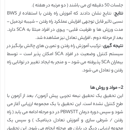
جلسات 50 دقیقه ای می باشند ( دو مرتبه در هفته ).
نتایج
: نتایج نشان دادند که آموزش راه رفتن با استفاده از BWS
نسبی تاثیر قابل توجهی افزایش عملکرد راه رفتن – شیببه تردمیل –
مدت ورزش ها و ظرفیت قلبی- ریوی در افراد مبتلا به SCA دارد.
بعد از مرحله دوم ، افزایش تعادل نیز مشاهده شد.
نتیجه گیری
: ترکیب آموزش راه رفتن و تمرین های چالش برانگیز در
سیستم کنترل وضعیت در افراد SCA امکان پذیر است – توسط
بیماران SCA پذیرفته می شود – و منجر به ایجاد تغییر در توانایی راه
رفتن و تعادل می شود.
2- مواد و روش ها
این تحقیق یک تحقیق نیمه تجربی پیش آزمون/ بعد از آزمون با
طرح کنترل نشده است. این تحقیق با یک مجموعه ارزیابی آغاز می
شود و سپس دوره درمان PBWSTT در دو مرحله ادامه می یابد ( راه
رفتن / شرطی سازی و آموزش تعادل دینامیک ) و سپس یک
مجوعه ارزیابی دیگر در پایان هر مرحله انجام می شود. این تحقیق