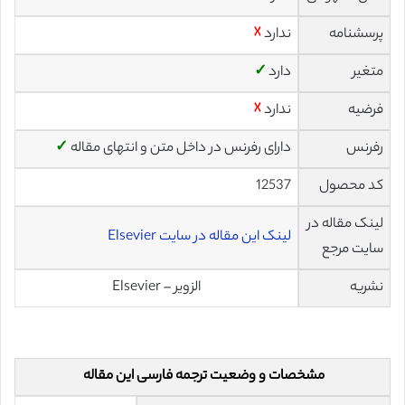
پرسشنامه
ندارد
☓
متغیر
دارد
✓
فرضیه
ندارد
☓
رفرنس
دارای رفرنس در داخل متن و انتهای مقاله
✓
کد محصول
12537
لینک مقاله در
لینک این مقاله در سایت Elsevier
سایت مرجع
نشریه
الزویر – Elsevier
مشخصات و وضعیت ترجمه فارسی این مقاله