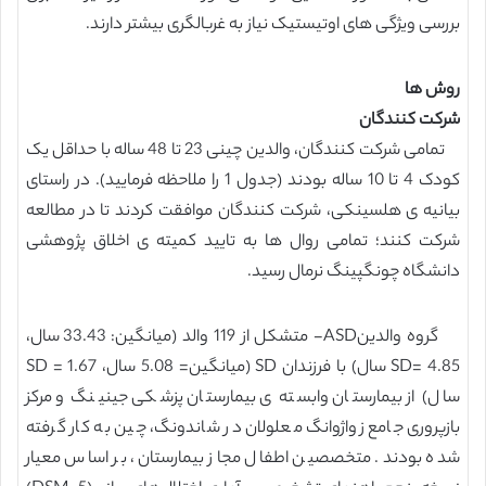
بررسی ویژگی های اوتیستیک نیاز به غربالگری بیشتر دارند.
روش ها
شرکت کنندگان
تمامی شرکت کنندگان، والدین چینی 23 تا 48 ساله با حداقل یک
کودک 4 تا 10 ساله بودند (جدول 1 را ملاحظه فرمایید). در راستای
بیانیه ی هلسینکی، شرکت کنندگان موافقت کردند تا در مطالعه
شرکت کنند؛ تمامی روال ها به تایید کمیته ی اخلاق پژوهشی
دانشگاه چونگپینگ نرمال رسید.
گروه والدینASD- متشکل از 119 والد (میانگین: 33.43 سال،
SD= 4.85 سال) با فرزندان SD (میانگین= 5.08 سال، SD = 1.67
سال) از بیمارستان وابسته ی بیمارستان پزشکی جینینگ و مرکز
بازپروری جامع زواژوانگ معلولان در شاندونگ، چین به کار گرفته
شده بودند. متخصصین اطفال مجاز بیمارستان، بر اساس معیار