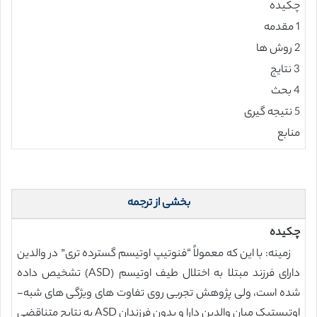
چکیده
1 مقدمه
2 روش ها
3 نتایج
4 بحث
5 نتیجه گیری
منابع
بخشی از ترجمه
چکیده
زمینه: با این که معمولاً “فنوتیپ اوتیسم گسترده تری” در والدین
دارای فرزند مبتلا به اختلال طیف اوتیسم (ASD) تشخیص داده
شده است، ولی پژوهش تجربی روی تفاوت های ویژگی های شبه-
اوتیستیک میان والدین دارا و بدون فرزندان ASD به نتایج متناقضی