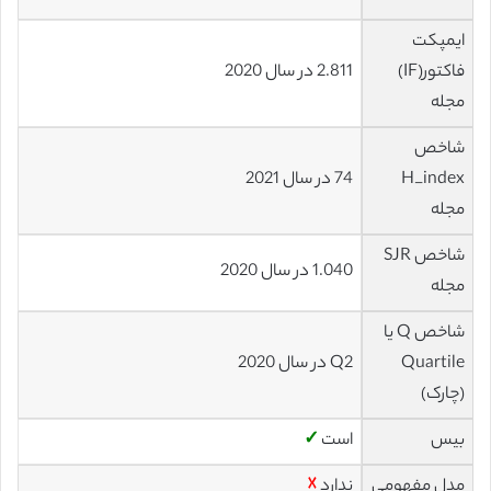
ایمپکت
فاکتور(IF)
2.811 در سال 2020
مجله
شاخص
H_index
74 در سال 2021
مجله
شاخص SJR
1.040 در سال 2020
مجله
شاخص Q یا
Quartile
Q2 در سال 2020
(چارک)
بیس
است
✓
مدل مفهومی
ندارد
☓