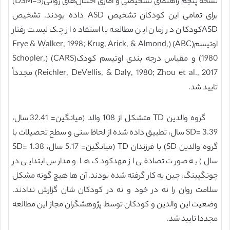
نسخه پنجم راهنمای تشخیصی و آماری اختلال‌های روانی(DSM-5)
برای تمامی این کودکان تشخیص ASD داده بودند. تشخیص
ASDکودکان در زمان این مطالعه با استفاده از چک لیست رفتار
اوتیسم(ABC) (Frye & Walker, 1998; Krug, Arick, & Almond,
1980) و مقیاس درجه بندی اوتیسم کودک(CARS) (Schopler,
Reichler, DeVellis, & Daly, 1980; Zhou et al., 2017) مجدداً
تایید شد.
گروه والدین TD متشکل از 108 والد (میانگین= 32.41 سال،
SD= 3.39 سال، تطبیق داده شده از لحاظ سنی و سطح تحصیلات با
گروه والدین SD) با فرزندان TD (میانگین= 5.17 سال، SD= 1.38
سال) به صورت تصادفی از مهدکودک ها و مدارس ابتدایی در
چونگپینگ، چین به کار گرفته شده بودند. آن ها هیچ گونه مشکل
سلامت روان را نه در خود و نه در کودکان شان گزارش ندادند.
وضعیت این والدین و کودکان توسط پژوهشگران مجاز این مطالعه
مجددا تایید شد.