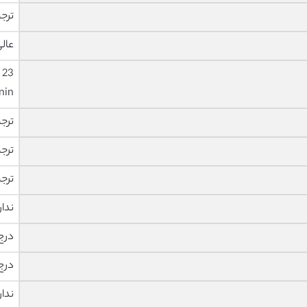
ترجم
عال
nin
ترج
ترج
ترج
ندار
درج
درج
ندار