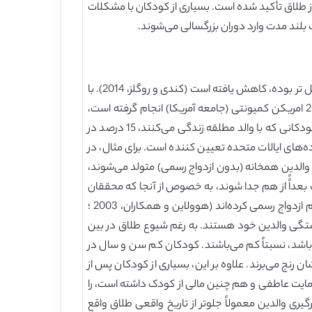
 از طلاق تأکید شده است. بسیاری از کودکان با مشکلات
ت بلند مدت وارد دوران بزرگسالی می‌شوند.
میزان طلاق در سراسر ایالات ‌متحده به خصوص در میان زوج‌های کم سن وسال تر که از نظر تعداد سال‌های فرزندآوری شان محتمل تر بوده، کاهش ‌یافته است (کندی و روگلز، 2014). با
وجود این، شماری از کودکان کم سن و سال با طلاق والدین شان مواجه خواهند شد. طبق برآوردهایی که اخیراً در نظرسنجی 2017 امریکن کمیونتی (جامعه آمریکا) انجام گرفته است،
حدود 4/5 درصد کودکان تا رده سنی ۳ سال با والدی که در حال حاضر جدا شده‌ است، زندگی می‌کنند. علاوه بر این، از بین تمام کودکانی که با والد مطلقه زندگی می‌کنند، 15 درصد در
نواده‌های ایالات متحده تعیین کننده است. برای مثال، در
با والدین همخانه (بدون ازدواج رسمی) متولد می‌شوند،
وه، این والدین ممکن است بعداًً از هم جدا شوند، به خصوص از آنجا که محققان
دریافتند احتمال قطع دلبستگی والدین کودکان در دلبستگی‌های همخانه دو برابر بیشتر از کودکانی است که والدین شان با هم ازدواج رسمی کرده‌اند (هوولاین و همکاران، 2003 ؛
 قطع دلبستگی والدین خود هستند. به ‌رغم شیوع طلاق در بین
باشد، نسبتاً کم می‌باشند. کودکان کم سن و سال در
نج می‌برند. علاوه بر این، بسیاری از کودکان پس از
حمایت عاطفی و هم چنین مالی از کودک داشته است، را
انند تجربه درگیری والدین معمولاً جلوتر از تاریخ واقعی طلاق واقع