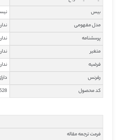
بیس
نیس
مدل مفهومی
ندار
پرسشنامه
ندار
متغیر
ندار
فرضیه
ندار
رفرنس
دارا
کد محصول
528
فرمت ترجمه مقاله