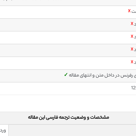
ت
☓
د
☓
د
☓
د
☓
د
☓
ی رفرنس در داخل متن و انتهای مقاله
✓
12
مشخصات و وضعیت ترجمه فارسی این مقاله
ورد 