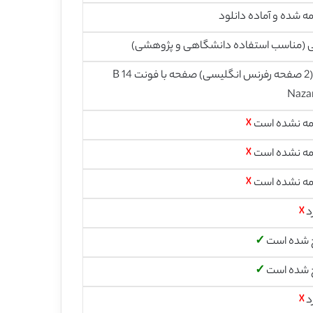
ه شده و آماده دانلود
ی (مناسب استفاده دانشگاهی و پژوهشی)
23 (2 صفحه رفرنس انگلیسی) صفحه با فونت 14 B
Naza
مه نشده است
☓
مه نشده است
☓
مه نشده است
☓
د
☓
 شده است
✓
 شده است
✓
د
☓