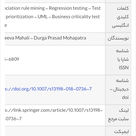
کلمات
sociation rule mining – Regression testing – Test
کلیدی
se prioritization – UML – Business criticality test
انگلیسی
alue
نویسندگان
rateeva Mahali – Durga Prasad Mohapatra
شناسه
شاپا یا
975-6809
ISSN
شناسه
دیجیتال –
ttps://doi.org/10.1007/s13198-018-0736-7
doi
لینک
ttps://link.springer.com/article/10.1007/s13198-
سایت مرجع
18-0736-7
ایمپکت