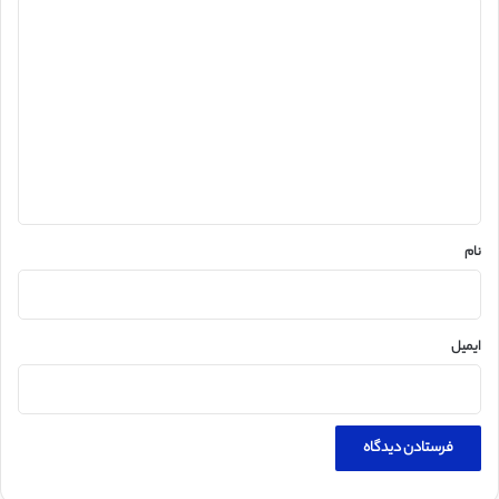
د
ی
د
گ
ا
ه
*
نام
ایمیل