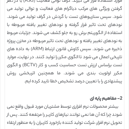
مورد استفاده قرار می گیرند. گراف توالی فعالیت (ASG) با در نظر
گرفتن ویژگی های مرکب دیاگرام های فعالیت و توالی تولید می
شود. سپس سناریوهای تست با گردش در گراف تولید می شوند.
نودهای تحت تاثیر قرار گرفته و نودهای تغییر یافته مربوطه با
استفاده از الگوریتم برش رو به جلو کشف می شوند. جزئیات مربوط
به نودهای تغییر یافته و نودهای تحت تاثیر مربوطه در مخزن پروژه
ذخیره می شوند. سپس کاوش قانون ارتباط (ARM) به داده های
تاریخی اعمال می شود تا الگوی مکرر را تولید کنند. در نهایت، موارد
تست براساس ارزش تست حساسیت کسب و کار (BCTV) و الگوی
مکرر اولویت بندی می شوند. ما همچنین اثربخشی روش
پیشنهادی را با تعیین درصد تشخیص خطا تایید کرده ایم.
2- مفاهیم پایه ای
بیشتر محصولات نرم افزاری توسط مشتریان مورد قبول واقع نمی
شوند چرا که آن ها نمی توانند نیازهای کاربر را مرتفعه کنند. پس از
تحویل نرم افزار، شرکت تولید کننده بازخورد کاربران را به منظور ارتقاء