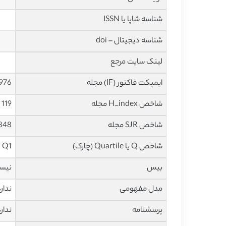
شناسه شاپا یا ISSN
شناسه دیجیتال – doi
لینک سایت مرجع
ایمپکت فاکتور (IF) مجله
10.976 در 
شاخص H_index مجله
119 در سال 2022
شاخص SJR مجله
3.848 در س
شاخص Q یا Quartile (چارک)
Q1 در سال 2021
بیس
نیس
مدل مفهومی
ندار
پرسشنامه
ندار