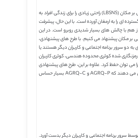
با همه گیر شدن پایانه های تلفن همراه مبتنی بر مکان و محبوبیت برنامه های اجتماعی، سرویس شبکه یابی اجتماعی مبتنی بر مکان (LBSNS) راحتی زیادی را برای زندگی افراد به
ده ای را به ارمغان آورده است. با این حال، پیشرفت
امنیت داده ها، هنوز هم با چالش های بسیار شدیدی روبرو است. در این
نی AGRQ-P و AGRQ-C را برای کاربرد های اجتماعی مبتنی بر مکان پیشنهاد می کنیم. با طرح های پیشنهادی،
 به دو سرور برنامه اجتماعی و کاربران دیگر هستند یا
 رمزنگاری شده کوئری محدوده هندسی، کوئری کاربران
می توان حفظ کرد. علاوه بر این، طرح های پیشنهادی
در یک IM APP با یک مجموعه داده واقعی LBS اجرا می شوند، و نتایج شبیه سازی گسترده در سراسر تلفن های هوشمند نشان می دهند که AGRQ-P و AGRQ-C بسیار حساس
ط سرور برنامه اجتماعی و کاربران دیگر بدست آورد.