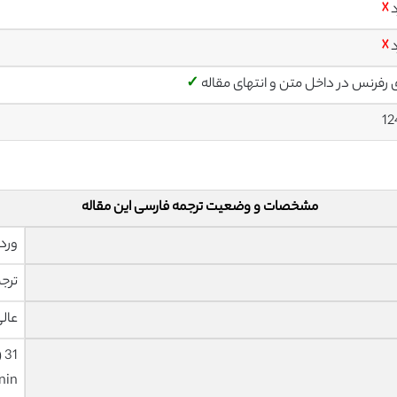
د
☓
د
☓
ی رفرنس در داخل متن و انتهای مقاله
✓
12
مشخصات و وضعیت ترجمه فارسی این مقاله
ورد 
ترجم
عال
nin