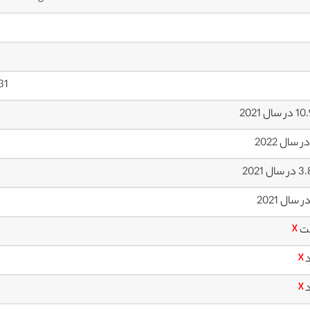
31
سال 2021
ال 2021
ت
☓
د
☓
د
☓