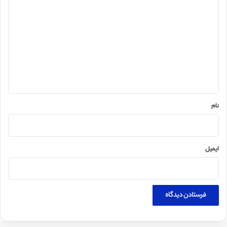
ی
د
گ
ا
ه
*
نام
ایمیل