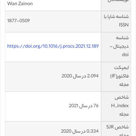
نویسندگان
Wan Zainon
شناسه شاپا یا
1877-0509
ISSN
شناسه
دیجیتال –
https://doi.org/10.1016/j.procs.2021.12.189
doi
ایمپکت
فاکتور(IF)
2.094 در سال 2020
مجله
شاخص
H_index
76 در سال 2021
مجله
شاخص SJR
0.334 در سال 2020