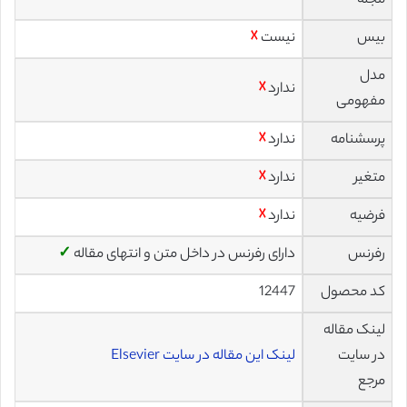
مجله
بیس
نیست
☓
مدل
ندارد
☓
مفهومی
پرسشنامه
ندارد
☓
متغیر
ندارد
☓
فرضیه
ندارد
☓
رفرنس
دارای رفرنس در داخل متن و انتهای مقاله
✓
کد محصول
12447
لینک مقاله
در سایت
لینک این مقاله در سایت Elsevier
مرجع