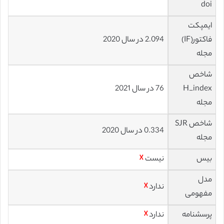
doi
ایمپکت
فاکتور(IF)
2.094 در سال 2020
مجله
شاخص
H_index
76 در سال 2021
مجله
شاخص SJR
0.334 در سال 2020
مجله
بیس
نیست
☓
مدل
ندارد
☓
مفهومی
پرسشنامه
ندارد
☓