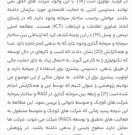
در فرآیند نوآوری است [‏18]‏. با این وجود شرکت های خلاق نمی
توانند دسترسی ثابتی به حمایت اقتصادی مورد نیازشان داشته
باشند. عواملی برحسب ساختار سرمایه وجود دارند که در راستای
اتخاذ فناوری اطلاعات و ارتباطات (ICT) هستند. مطالعه اصلی
تیتمن و وسل [‏19]‏ در این زمینه کشف کرد که ارتباطی بین ساختار
سرمایه و سرمایه گذاری وجود دارد که به بدهی کمتر اشاره دارد. مینا
و همکارانش [‏20]‏ نشان دادند که کسب و کارهای در حال توسعه
که تکنولوژی را به کار می گیرند، به احتمال زیاد به جای حمایت مالی
از طریق بدهی، دسترسی بیشتری برای استفاده از سرمایه دارند و
اولویت بیشتری برای آن قائلند. به عنوان مثالی از این موضوع می
توانیم پژوهشی را عنوان کنیم که توسط چن و همکارانش انجام
شده است [21] و رابطه بین سرمایه گذاری در R&D و ساختار سرمایه
شرکت های کوچک و متوسط تایوانی را بررسی نمود. این مطالعه به
این نتیجه رسید زمانی که شرکت های کوچک و متوسط مشغول به
فعالیت های تحقیق و توسعه (R&D) شرکت می شوند، شرکت ها
تمایل دارند سطوح پایینی از بدهی داشته باشند. در پژوهش