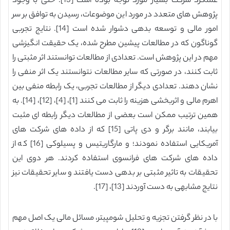
عملکرد شرکت بسیار مورد توجه بوده است [‏13]‏. حتی با وجود
پژوهش های متعدد در مورد این موضوعات، رسیدن به توافق بر سر
امور مالی و توسعه بدهی دشوار شده است [‏14]‏. نتایج تجربی
گوناگون که در مطالعات پیشین مطرح شده، یک حقیقت انگیزشی
مهم در این پژوهش است. تعدادی از مطالعات توانستند اثر مثبتی را
ثابت کنند، در صورتی که سایر مطالعات نتوانستند یک اثر منفی را
نشان دهند. تعدادی دیگر از مطالعات تجربی، یک رابطه منفی بین
اهرم مالی و اثربخشی هزینه را ثابت می کنند [1]، [4]، [12]، [14]. به
همین ترتیب ممکن است بعضی از مطالعات دیگر رابطه ای مثبت
بیابند، مانند برگر و دی پاتی [‏15]‏ که از داده های شرکت های
آمریکایی استفاده نمودند؛ و مارگاریتیس و پسیلوکی [‏16]‏ که از
داده های شرکت های فرانسوی استفاده کردند. هر دوی این
تحقیقات به تاثیر مثبتی بر بدهی دست یافتند و سایر تحقیقات نیز
نتایج مشابهی به دست آوردند [13]، [17].
با در نظر گرفتن تجزیه و تحلیل شومپیتر، مسائل مالی یک اصل مهم