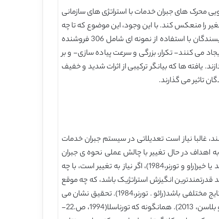
 محرک های جبران خدمات با استراتژی های سازمانی
متغیر را منعکس کند. با این وجود، این موضوع که تا چه
اندازه تغییرات سیستم جبران خدمات متغیر(VCSCs) بر نتایج نگرشی و عملکردی فروشندگان تاثیر می گذارد، ناشناخته است. نویسندگان با استفاده از نمونه ای شامل 306 فروشنده
 کار به کسب و کار، به مطالعه اثرات شرطی VCSC می پردازند. نویسندگان به طور خاص، یک ارزیابی چند بعدی از VCSC ایجاد می کنند- تکرار، بزرگی و سرعت پیاده سازی- و بر
 یافته ها که بیانگر ترکیبی از اثرات شدید و خفیف
 غالبا نیاز است تعدیلاتی در سیستم جبران خدمات
ون،2008). بنابراین، مدیران فروش برای دستیابی به اهداف در حال تغییر با چالش عملی نحوه ی جبران
خدمات فروشندگان مواجه هستند(کاستر و کانالز،2011؛تورناسلا،1994)، که آیا ساختار جبران خدمات فروشندگان خود را تغییر دهند یا خیر(راو و تورنر،1984)، اگر نیاز به تغییر است، با چه
ند قدرتمندترین انگیزش استراتژیک باشد، که چه موقع
رفتار فروشندگان باید تغییر کند( تورناسلا،1994). با این وجود، اثرات سیستم های جبران خدمات دقیق ممکن است شامل مزایا و نتایج مختلفی باشد(رائو . تورنر،1984). تحقیق نشان می
دهد زمانی که تغییرات جبران خدمات به صورت ناعادلانه باشد، منجر به واکنش انفعالی به تغییر می شود(بارتول،1999؛ داستین و بلاسن، 2013). همانگونه که تورناسلا(1994، ص.22-