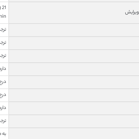
ویرایش
nin
ترج
ترج
ترج
دار
درج
درج
دار
ترج
به 