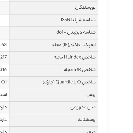
نویسندگان
شناسه شاپا یا ISSN
شناسه دیجیتال – doi
ایمپکت فاکتور(IF) مجله
11.063 در 
شاخص H_index مجله
217 در سال 2022
شاخص SJR مجله
2.316 در سا
شاخص Q یا Quartile (چارک)
Q1 در سال 2020
بیس
است
مدل مفهومی
دارد
پرسشنامه
دارد
متغیر
دارد