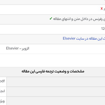
د
☓
ی رفرنس در داخل متن و انتهای مقاله
✓
12
این مقاله در سایت Elsevier
الزویر – Elsevier
مشخصات و وضعیت ترجمه فارسی این مقاله
pdf و ورد تایپ شده با قابلیت وی
انجا
ویژه