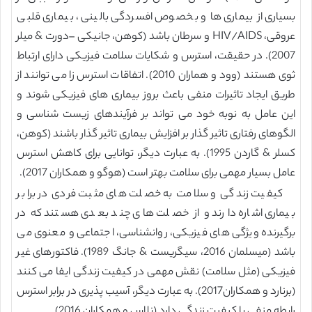
بسیاری از بیماری ها و بخصوص افسردگی بالینی ، بیماری قلبی
عروقی، HIV/AIDS و سرطان باشد (کوهن، جانیکی –دورت & میلر
2007). در حقیقت، استرس و شکایات سلامت فیزیکی دارای ارتباط
ثوی هستند (وود و هماران 2010). اتفاقات استرس زا می توانند از
طریق ایجاد تاثیرات منفی باعث بروز بیماری های فیزیکی شوند و
این عامل به نوبه خود می تواند بر فرآیندهای زیست شناسی و
الگوهای رفتاری تاثیر گذار بر افزایش بیماری تاثیر گذار باشند (کوهن،
کسلر & گاردن 1995). به عبارت دیگر، توانایی برای کاهش استرس
عامل بسیار مهمی برای سلامت بهتر است (هوگو و همکاران 2017).
کیفیت زندگی و سلامت به خصلت های مثبت فردی در برابر
بیماری اشاره دارند و از خصلت های چند بعدی هستند که در
برگیرنده ویژگی های فیزیکی، روانشناسی، اجتماعی و معنوی می
باشد (میسلمان 2016، سیگریست & جانگ 1989). فاکتورهای غیر
فیزیکی (مثل سلامت) نقش مهمی در کیفیت زندگی ایفا می کنند
(برنارد و همکاران2017). به عبارت دیگر، آسیب پذیری در برابر استرس
رابطه منفی با کیفیت زندگی دارد (نلاس و همکاران 2016).