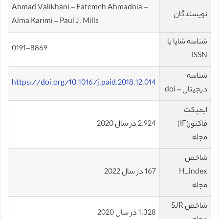
Ahmad Valikhani – Fatemeh Ahmadnia –
نویسندگان
Alma Karimi – Paul J. Mills
شناسه شاپا یا
0191-8869
ISSN
شناسه
https://doi.org/10.1016/j.paid.2018.12.014
دیجیتال – doi
ایمپکت
فاکتور(IF)
2.924 در سال 2020
مجله
شاخص
H_index
167 در سال 2022
مجله
شاخص SJR
1.328 در سال 2020