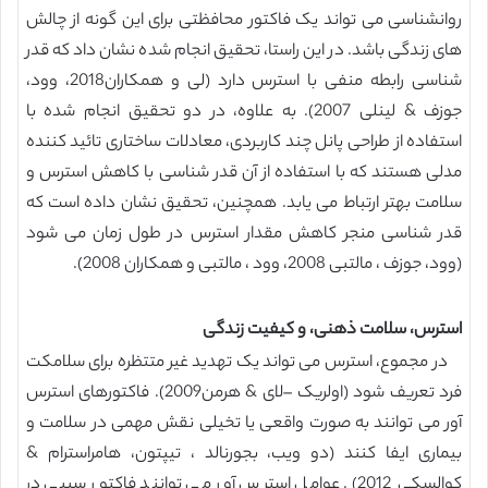
روانشناسی می تواند یک فاکتور محافظتی برای این گونه از چالش
های زندگی باشد. در این راستا، تحقیق انجام شده نشان داد که قدر
شناسی رابطه منفی با استرس دارد (لی و همکاران2018، وود،
جوزف & لینلی 2007). به علاوه، در دو تحقیق انجام شده با
استفاده از طراحی پانل چند کاربردی، معادلات ساختاری تائید کننده
مدلی هستند که با استفاده از آن قدر شناسی با کاهش استرس و
سلامت بهتر ارتباط می یابد. همچنین، تحقیق نشان داده است که
قدر شناسی منجر کاهش مقدار استرس در طول زمان می شود
(وود، جوزف ، مالتبی 2008، وود ، مالتبی و همکاران 2008).
استرس، سلامت ذهنی، و کیفیت زندگی
در مجموع، استرس می تواند یک تهدید غیر متتظره برای سلامکت
فرد تعریف شود (اولریک –لای & هرمن2009). فاکتورهای استرس
آور می توانند به صورت واقعی یا تخیلی نقش مهمی در سلامت و
بیماری ایفا کنند (دو ویب، بجورنالد ، تیپتون، هامراسترام &
کوالسکی 2012). عوامل استرس آور می توانند فاکتور سببی در