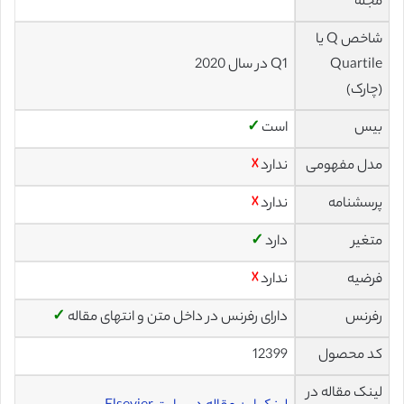
مجله
شاخص Q یا
Quartile
Q1 در سال 2020
(چارک)
بیس
است
✓
مدل مفهومی
ندارد
☓
پرسشنامه
ندارد
☓
متغیر
دارد
✓
فرضیه
ندارد
☓
رفرنس
دارای رفرنس در داخل متن و انتهای مقاله
✓
کد محصول
12399
لینک مقاله در