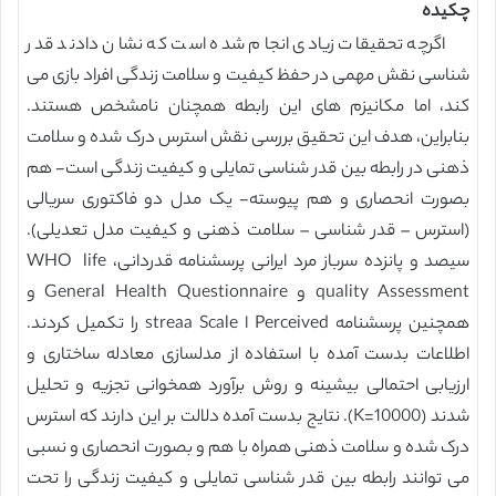
چکیده
اگرچه تحقیقات زیادی انجام شده است که نشان دادند قدر
شناسی نقش مهمی در حفظ کیفیت و سلامت زندگی افراد بازی می
کند، اما مکانیزم های این رابطه همچنان نامشخص هستند.
بنابراین، هدف این تحقیق بررسی نقش استرس درک شده و سلامت
ذهنی در رابطه بین قدر شناسی تمایلی و کیفیت زندگی است- هم
بصورت انحصاری و هم پیوسته- یک مدل دو فاکتوری سریالی
(استرس – قدر شناسی – سلامت ذهنی و کیفیت مدل تعدیلی).
سیصد و پانزده سرباز مرد ایرانی پرسشنامه قدردانی، WHO life
quality Assessment و General Health Questionnaire و
همچنین پرسشنامه Perceived ا streaa Scale را تکمیل کردند.
اطلاعات بدست آمده با استفاده از مدلسازی معادله ساختاری و
ارزیابی احتمالی بیشینه و روش برآورد همخوانی تجزیه و تحلیل
شدند (K=10000). نتایج بدست آمده دلالت بر این دارند که استرس
درک شده و سلامت ذهنی همراه با هم و بصورت انحصاری و نسبی
می توانند رابطه بین قدر شناسی تمایلی و کیفیت زندگی را تحت