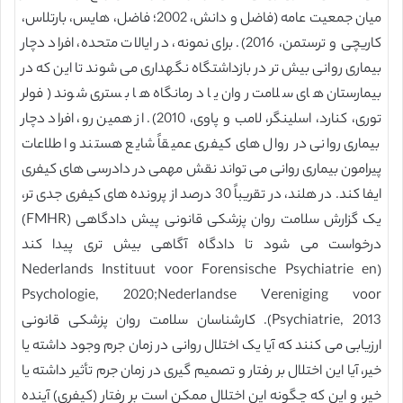
میان جمعیت عامه (فاضل و دانش، 2002؛ فاضل، هایس، بارتلاس،
کاریچی و ترستمن، 2016). برای نمونه، در ایالات متحده، افراد دچار
بیماری روانی بیش تر در بازداشتگاه نگهداری می شوند تا این که در
بیمارستان های سلامت روان یا درمانگاه ها بستری شوند (فولر
توری، کنارد، اسلینگر، لامب و پاوی، 2010). از همین رو، افراد دچار
بیماری روانی در روال های کیفری عمیقاً شایع هستند و اطلاعات
پیرامون بیماری روانی می تواند نقش مهمی در دادرسی های کیفری
ایفا کند. در هلند، در تقریباً 30 درصد از پرونده های کیفری جدی تر،
یک گزارش سلامت روان پزشکی قانونی پیش دادگاهی (FMHR)
درخواست می شود تا دادگاه آگاهی بیش تری پیدا کند
(Nederlands Instituut voor Forensische Psychiatrie en
Psychologie, 2020;Nederlandse Vereniging voor
Psychiatrie, 2013). کارشناسان سلامت روان پزشکی قانونی
ارزیابی می کنند که آیا یک اختلال روانی در زمان جرم وجود داشته یا
خیر، آیا این اختلال بر رفتار و تصمیم گیری در زمان جرم تأثیر داشته یا
خیر، و این که چگونه این اختلال ممکن است بر رفتار (کیفری) آینده