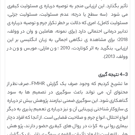
تأثیر بگذارد. این ارزیابی منجر به توصیه درباره ی مسئولیت کیفری
می شود (سه سطح یا درجه: عدم مسئولیت، مسئولیت جزئی،
مسئولیت کامل)، امری که دلالت بر خطر تکرار جرم و توصیه درباره ی
تدابیر درمانی احتمالی دارد (برای نمونه، هاملین و وان در وولف،
2018؛ برای مشاهده ی نگاهی اجمالی به زبان انگلیسی بر این
ارزیابی، بنگرید به اثر کوتاردت، 2010 ؛ ون مارلی، مویس و ون در
وولف، 2013).
4-3 نتیجه گیری
ما تشریح کردیم که وجود صرف یک گزارش FMHR، صرف نظر از
محتوای آن، می تواند باعث سوگیری در تصمیم ها به سود
گناهکاری شود. این سوگیری ضمنی نیازمند پژوهش بیش تر درباره
ی سازوکار شناختی زیربنایی آن و نیز درباره ی تعمیم پذیری به دیگر
انواع اختلال، انواع جرم و صلاحیت قضایی است. از آنجا که افراد دچار
بیماری روانی به کرات در روال های کیفری حضور دارند، پژوهش
هایی لازم است تا ابعاد تأثیرات بالقوه ی سوگیری ناشی از یک گزارش