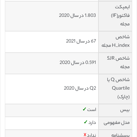
ایمپکت
فاکتور(IF)
1.803 در سال 2020
مجله
شاخص
67 در سال 2021
H_index مجله
شاخص SJR
0.591 در سال 2020
مجله
شاخص Q یا
Quartile
Q2 در سال 2020
(چارک)
بیس
است
✓
مدل مفهومی
دارد
✓
پرسشنامه
ندارد
☓