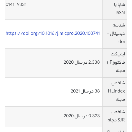
شاپا یا
0141-9331
ISSN
شناسه
دیجیتال –
https://doi.org/10.1016/j.micpro.2020.103741
doi
ایمپکت
فاکتور(IF)
2.338 در سال 2020
مجله
شاخص
H_index
38 در سال 2021
مجله
شاخص
0.323 در سال 2020
SJR مجله