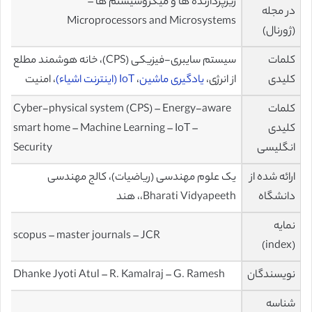
ریزپردازنده ها و میکروسیستم ها –
در مجله
Microprocessors and Microsystems
(ژورنال)
کلمات
سیستم سایبری-فیزیکی (CPS)، خانه هوشمند مطلع
کلیدی
از انرژی،
یادگیری ماشین
،
IoT (اینترنت اشیاء)
، امنیت
کلمات
Cyber-physical system (CPS) – Energy-aware
کلیدی
smart home – Machine Learning – IoT –
انگلیسی
Security
ارائه شده از
یک علوم مهندسی (ریاضیات)، کالج مهندسی
دانشگاه
Bharati Vidyapeeth،، هند
نمایه
scopus – master journals – JCR
(index)
نویسندگان
Dhanke Jyoti Atul – R. Kamalraj – G. Ramesh
شناسه