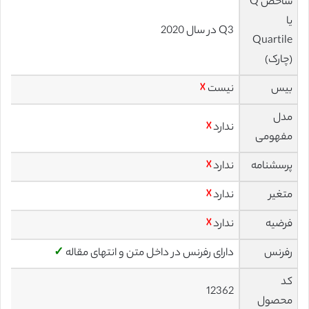
شاخص Q
یا
Q3 در سال 2020
Quartile
(چارک)
بیس
نیست
☓
مدل
ندارد
☓
مفهومی
پرسشنامه
ندارد
☓
متغیر
ندارد
☓
فرضیه
ندارد
☓
رفرنس
دارای رفرنس در داخل متن و انتهای مقاله
✓
کد
12362
محصول