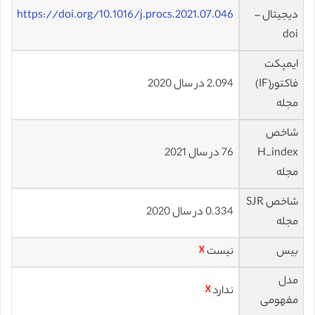
دیجیتال –
https://doi.org/10.1016/j.procs.2021.07.046
doi
ایمپکت
فاکتور(IF)
2.094 در سال 2020
مجله
شاخص
H_index
76 در سال 2021
مجله
شاخص SJR
0.334 در سال 2020
مجله
بیس
نیست
☓
مدل
ندارد
☓
مفهومی