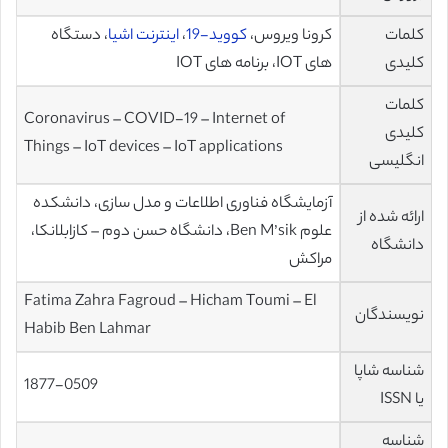
کلمات
کرونا ویروس،
کووید-19
،
اینترنت اشیا
، دستگاه
کلیدی
های IOT، برنامه های IOT
کلمات
Coronavirus – COVID-19 – Internet of
کلیدی
Things – IoT devices – IoT applications
انگلیسی
آزمایشگاه فناوری اطلاعات و مدل سازی، دانشکده
ارائه شده از
علوم Ben M’sik، دانشگاه حسن دوم – کازابلانکا،
دانشگاه
مراکش
Fatima Zahra Fagroud – Hicham Toumi – El
نویسندگان
Habib Ben Lahmar
شناسه شاپا
1877-0509
یا ISSN
شناسه