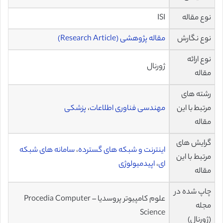
نوع مقاله
ISI
نوع نگارش
مقاله پژوهشی (Research Article)
نوع ارائه
ژورنال
مقاله
رشته های
مرتبط با این
مهندسی فناوری اطلاعات
،
پزشکی
مقاله
گرایش های
اینترنت و شبکه های گسترده
،
سامانه های شبکه
مرتبط با این
ای
،
اپیدمیولوژی
مقاله
چاپ شده در
علوم کامپیوتر پروسدیا – Procedia Computer
مجله
Science
(ژورنال)