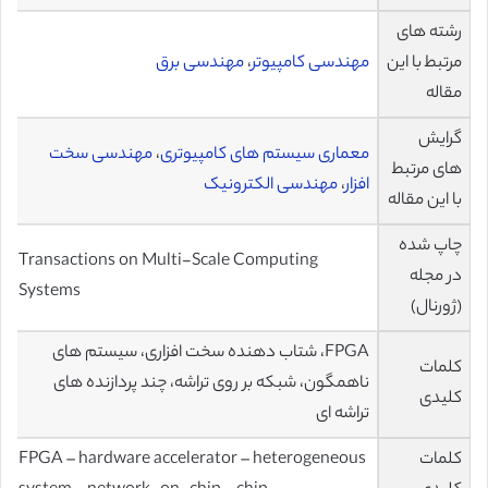
رشته های
مرتبط با این
مهندسی کامپیوتر
،
مهندسی برق
مقاله
گرایش
معماری سیستم های کامپیوتری
،
مهندسی سخت
های مرتبط
افزار
،
مهندسی الکترونیک
با این مقاله
چاپ شده
Transactions on Multi-Scale Computing
در مجله
Systems
(ژورنال)
FPGA، شتاب دهنده سخت افزاری، سیستم های
کلمات
ناهمگون، شبکه بر روی تراشه، چند پردازنده های
کلیدی
تراشه ای
کلمات
FPGA – hardware accelerator – heterogeneous