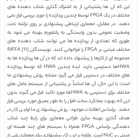
این که آن ها پشتیبانی از به اشتراک گذاری شتاب دهنده های
مختلف در یک FPGA توسط چندین پردازنده را مورد بررسی قرار نمی
دهند. در مقابل، معماری ارتباطی پیشنهادی بر روی تراشه تحت
وضعیت عمومی بدون وابستگی به پلتفورم بهینه می شود به
طوری که تعدادی از پردازنده ها می توانند شتاب دهنده های
مختلف مبتنی بر FPGA را فراخوانی کنند. نویسندگان RIFFA [11]
مجموعه ای از کارها را پیشنهاد داده اند که در آن ها پردازنده ها به
HWAها دسترسی دارند. ایده چندین HWA که توسط پردازنده
های مختلف در دسترس قرار می گیرد مشابه روش پیشنهادی ما
است؛ با این حال، آن ها اساساً بر پشتیبانی از سیستم عامل های
مختلف برای دسترسی به HWAها مورد تاکید قرار می گیرند بدون
این که بهبود عملکرد سخت افزار را به طور عمیق مورد بررسی قرار
دهند. براساس اطلاعات موجود، روش پیشنهادی ما اولین کار در
هدف گذاری بهینه سازی طراحی معماری برای رابط چند شتاب
دهندگی براساس FPGA همراه با سیستم های چند هسته ای
مبتنی بر NoC است. علاوه بر این، کار پیشنهادی برای معماری غنی از