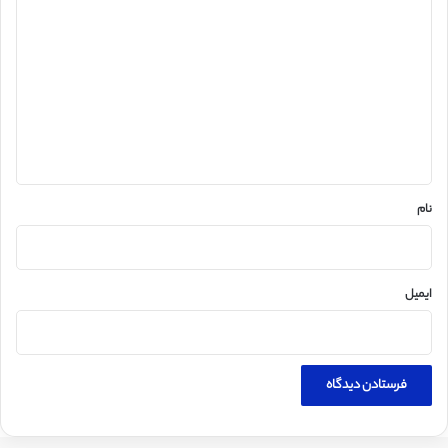
ی
د
گ
ا
ه
*
نام
ایمیل