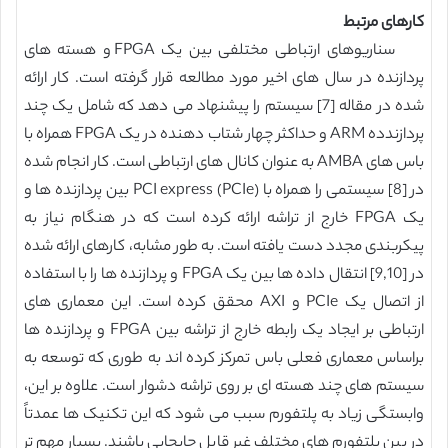
کارهای مرتبط
سناریوهای ارتباطی مختلفی بین یک FPGA و هسته های
پردازنده در سال های اخیر مورد مطالعه قرار گرفته است. کار ارائه
شده در مقاله [7] سیستم را پیشنهاد می دهد که شامل یک چند
پردازندده ARM و حداکثر چهار شتاب دهنده در یک FPGA همراه با
باس های AMBA به عنوان کانال های ارتباطی است. کار انجام شده
در [8] سیستمی را همراه با PCI express (PCIe) بین پردازنده ها و
یک FPGA خارج از تراشه ارائه کرده است که در هنگام نیاز به
پیکربندی مجدد دست یافته است. به طور مشابه، کارهای ارائه شده
در [9,10] انتقال داده ها بین یک FPGA و پردازنده ها را با استفاده
از اتصال یک PCIe و AXI محقق کرده است. این معماری های
ارتباطی بر ایجاد یک رابطه خارج از تراشه بین FPGA و پردازنده ها
براساس معماری فعلی باس تمرکز کرده اند به طوری که توسعه به
سیستم های چند هسته ای بر روی تراشه دشوار است. علاوه بر این،
وابستگی زیاد به پلتفورم سبب می شود که این تکنیک ها عمدتاً
در بین پلتفورم های مختلف غیر قابل جابجایی باشند. بسیار مهم تر