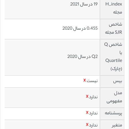
H_index
19 در سال 2021
مجله
شاخص
0.455 در سال 2020
SJR مجله
شاخص Q
یا
Q2 در سال 2020
Quartile
(چارک)
بیس
نیست
☓
مدل
ندارد
☓
مفهومی
پرسشنامه
ندارد
☓
متغیر
ندارد
☓