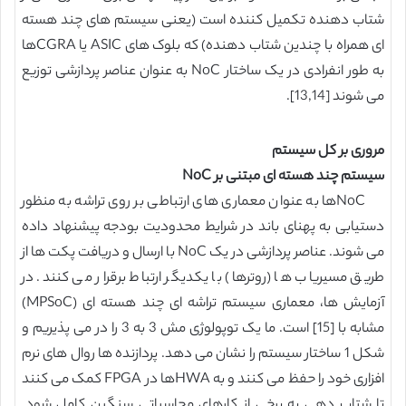
شتاب دهنده تکمیل کننده است (یعنی سیستم های چند هسته
ای همراه با چندین شتاب دهنده) که بلوک های ASIC یا CGRAها
به طور انفرادی در یک ساختار NoC به عنوان عناصر پردازشی توزیع
می شوند [13,14].
مروری بر کل سیستم
سیستم چند هسته ای مبتنی بر NoC
NoCها به عنوان معماری های ارتباطی بر روی تراشه به منظور
دستیابی به پهنای باند در شرایط محدودیت بودجه پیشنهاد داده
می شوند. عناصر پردازشی در یک NoC با ارسال و دریافت پکت ها از
طریق مسیریاب ها (روترها) با یکدیگر ارتباط برقرار می کنند. در
آزمایش ها، معماری سیستم تراشه ای چند هسته ای (MPSoC)
مشابه با [15] است. ما یک توپولوژی مش 3 به 3 را در می پذیریم و
شکل 1 ساختار سیستم را نشان می دهد. پردازنده ها روال های نرم
افزاری خود را حفظ می کنند و به HWAها در FPGA کمک می کنند
تا شتاب دهی به برخی از کارهای محاسباتی سنگین کامل شود.