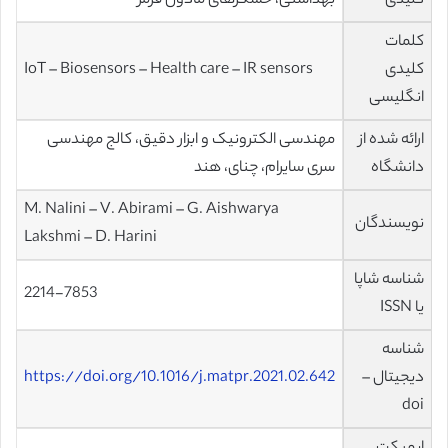
کلیدی
بهداشتی، حسگرهای مادون قرمز
کلمات
کلیدی
IoT – Biosensors – Health care – IR sensors
انگلیسی
ارائه شده از
مهندسی الکترونیک و ابزار دقیق، کالج مهندسی
دانشگاه
سری سایرام، چنای، هند
M. Nalini – V. Abirami – G. Aishwarya
نویسندگان
Lakshmi – D. Harini
شناسه شاپا
2214-7853
یا ISSN
شناسه
دیجیتال –
https://doi.org/10.1016/j.matpr.2021.02.642
doi