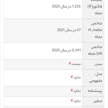
ایمپکت
فاکتور(IF)
1.236 در سال 2020
مجله
شاخص
H_index
47 در سال 2021
مجله
شاخص
0.341 در سال 2020
SJR مجله
بیس
نیست
☓
مدل
ندارد
☓
مفهومی
پرسشنامه
ندارد
☓
متغیر
ندارد
☓