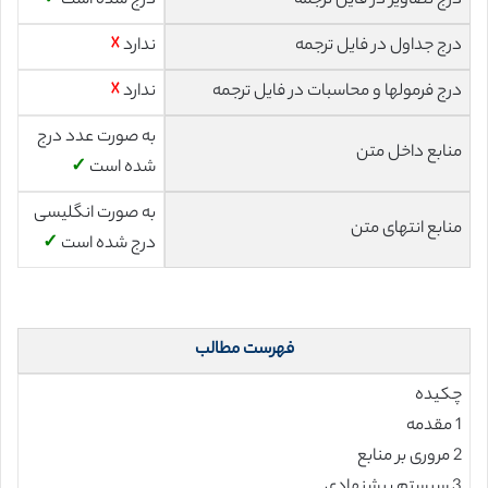
درج تصاویر در فایل ترجمه
درج شده است
✓
درج جداول در فایل ترجمه
ندارد
☓
درج فرمولها و محاسبات در فایل ترجمه
ندارد
☓
به صورت عدد درج
منابع داخل متن
شده است
✓
به صورت انگلیسی
منابع انتهای متن
درج شده است
✓
فهرست مطالب
چکیده
1 مقدمه
2 مروری بر منابع
3 سیستم پیشنهادی