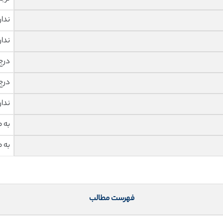
ندار
ندار
درج
درج
ندار
به 
به 
فهرست مطالب