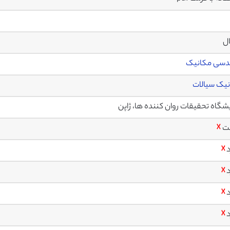
ال
دسی مکانیک
یک سیالات
یشگاه تحقیقات روان کننده ها، ژاپن
ت
☓
د
☓
د
☓
د
☓
د
☓