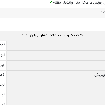
ی رفرنس در داخل متن و انتهای مقاله
✓
12
مشخصات و وضعیت ترجمه فارسی این مقاله
pdf و ورد تایپ شده با قابلیت وی
انجا
ویژه
ویرایش
5 صفحه با فونت 14 B Nazanin
ترج
ترج
ترج