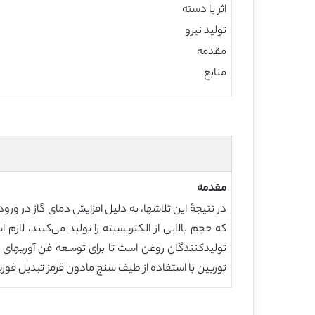
اثر یا دسته
تولید نیرو
مقدمه
منابع
مقدمه
در نتیجۀ این تلاشها، به دلیل افزایش دمای گاز در ورود
که حجم بالایی از الکتریسیته را تولید می‌کنند، لاز
تولیدکنندگان روغن است تا برای توسعه فن آوریهای م
توربین با استفاده از طیف سنج مادون قرمز تبدیل فوریه (FT-IR) و یک رنگ سنج که اندازه گیری آسان و سریع را میسر می‌سازد، توضیح م