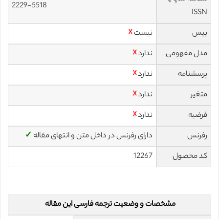
2229-5518
ISSN
بیس
نیست
☓
مدل مفهومی
ندارد
☓
پرسشنامه
ندارد
☓
متغیر
ندارد
☓
فرضیه
ندارد
☓
رفرنس
دارای رفرنس در داخل متن و انتهای مقاله
✓
کد محصول
12267
مشخصات و وضعیت ترجمه فارسی این مقاله