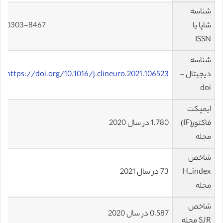
شناسه
شاپا یا
0303-8467
ISSN
شناسه
دیجیتال –
https://doi.org/10.1016/j.clineuro.2021.106523
doi
ایمپکت
فاکتور(IF)
1.780 در سال 2020
مجله
شاخص
H_index
73 در سال 2021
مجله
شاخص
0.587 در سال 2020
SJR مجله