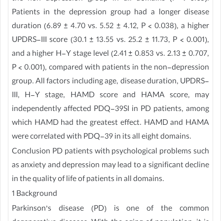
Patients in the depression group had a longer disease
duration (6.89 ± 4.70 vs. 5.52 ± 4.12, P < 0.038), a higher
UPDRS-III score (30.1 ± 13.55 vs. 25.2 ± 11.73, P < 0.001),
and a higher H-Y stage level (2.41 ± 0.853 vs. 2.13 ± 0.707,
P < 0.001), compared with patients in the non-depression
group. All factors including age, disease duration, UPDRS-
III, H-Y stage, HAMD score and HAMA score, may
independently affected PDQ-39SI in PD patients, among
which HAMD had the greatest effect. HAMD and HAMA
were correlated with PDQ-39 in its all eight domains.
Conclusion PD patients with psychological problems such
as anxiety and depression may lead to a significant decline
in the quality of life of patients in all domains.
1 Background
Parkinson’s disease (PD) is one of the common