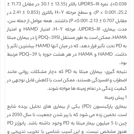
<0.038)، نمره UPDRS-III بالاتر (13.55 ± 30.1 در مقابل 11.73 ±
25.2، 0.001 > P)، و سطح مرحله H-Y بالاتری (0.853 ± 2.41 در
مقابل 0.707 ± 2.13، P <0.001) داشتند. همه عوامل از جمله سن،
مدت بیماری، UPDRS-III، مرحله H-Y، امتیاز HAMD و امتیاز
HAMA، ممکن است به طور مستقل PDQ-39SI را در بیماران مبتلا
به PD تحت تأثیر قرار دهد، که در میان آنها HAMD بیشترین تأثیر را
داشت. HAMD و HAMA در هر هشت حوزه با PDQ-39 مرتبط
بود.
نتیجه گیری: بیماران مبتلا به PD که دچار مشکلات روانی مانند
اضطراب و افسردگی هستند، ممکن است با کاهش قابل توجهی در
کیفیت زندگی در تمام زمینه ها مواجه شوند.
1 پیش زمینه
بیماری پارکینسون (PD) یکی از بیماری های تحلیل برنده شایع
است. تخمین زده می شود که با پیر شدن جمعیت، تا سال 2050 در
چین تا 5 میلیون بیمار مبتلا به PD وجود داشته باشد. پاتوژنز PD
هنوز مشخص نیست، و این آسیب شناسی با تخریب تدریجی و