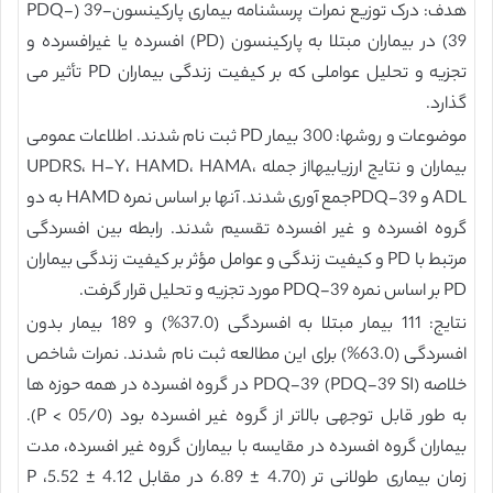
هدف: درک توزیع نمرات پرسشنامه بیماری پارکینسون-39 (PDQ-
39) در بیماران مبتلا به پارکینسون (PD) افسرده یا غیرافسرده و
تجزیه و تحلیل عواملی که بر کیفیت زندگی بیماران PD تأثیر می
گذارد.
موضوعات و روشها: 300 بیمار PD ثبت نام شدند. اطلاعات عمومی
بیماران و نتایج ارزیابیهااز جمله UPDRS، H-Y، HAMD، HAMA،
ADL و PDQ-39جمع آوری شدند. آنها بر اساس نمره HAMD به دو
گروه افسرده و غیر افسرده تقسیم شدند. رابطه بین افسردگی
مرتبط با PD و کیفیت زندگی و عوامل مؤثر بر کیفیت زندگی بیماران
PD بر اساس نمره PDQ-39 مورد تجزیه و تحلیل قرار گرفت.
نتایج: 111 بیمار مبتلا به افسردگی (37.0%) و 189 بیمار بدون
افسردگی (63.0%) برای این مطالعه ثبت نام شدند. نمرات شاخص
خلاصه PDQ-39 (PDQ-39 SI) در گروه افسرده در همه حوزه ها
به طور قابل توجهی بالاتر از گروه غیر افسرده بود (05/0 > P).
بیماران گروه افسرده در مقایسه با بیماران گروه غیر افسرده، مدت
زمان بیماری طولانی تر (4.70 ± 6.89 در مقابل 4.12 ± 5.52، P