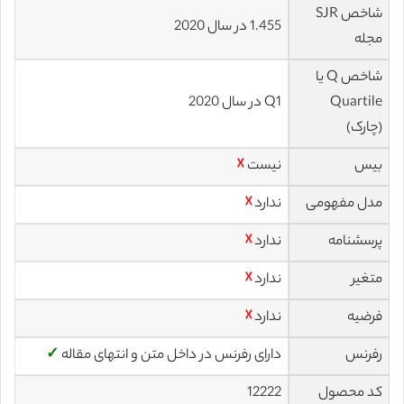
شاخص SJR
1.455 در سال 2020
مجله
شاخص Q یا
Quartile
Q1 در سال 2020
(چارک)
بیس
نیست
☓
مدل مفهومی
ندارد
☓
پرسشنامه
ندارد
☓
متغیر
ندارد
☓
فرضیه
ندارد
☓
رفرنس
دارای رفرنس در داخل متن و انتهای مقاله
✓
کد محصول
12222