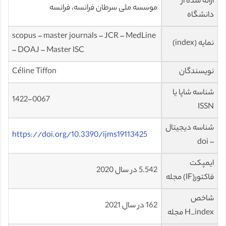
ارائه شده از
موسسه ملی سرطان فرانسه، فرانسه
دانشگاه
scopus – master journals – JCR – MedLine
نمایه (index)
– DOAJ – Master ISC
نویسندگان
Céline Tiffon
شناسه شاپا یا
1422-0067
ISSN
شناسه دیجیتال
https://doi.org/10.3390/ijms19113425
– doi
ایمپکت
5.542 در سال 2020
فاکتور(IF) مجله
شاخص
162 در سال 2021
H_index مجله