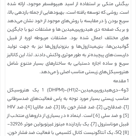
بیگنلی متکی بر استفاده از اسید هیپوفسفر موجود، ارائه شده
است. روشی که توسعه یافته است، بهبودهایی از جمله بازدهی بالا،
سریع بودن را در مقایسه با روش‌های موجود از خود نشان می‌دهد
و بر یک صفحه دی هیدروپیریمیدین ها و مشتقات تیو با جایگزین
های مختلف اعمال شده بود. مشتقات مربوطه اوره از قبیل
گوانیدین‌ها، بنزیمیدازول‌ها و بنزوتیازول‌ها نیز به جهت تولید
داربست‌های پیچیده‌تر به طور موثری واکنش دادند. لذا، این کاتالیز
سریع و ساده اجازه دستیابی به ساختارهای بسیار متنوع شامل
هتروسیکل‌های زیستی مناسب اصلی را می‌دهد.
1 مقدمه
3و4-دی‌هیدروپیریمیدین-2(H1)-1 (DHPM) یک هتروسیکل
مناسب زیستی بسیار مورد توجه به پاس فعالیت‌های ضدسرطانی
[1]، ضدقارچی [2]، ضد فشار خون بالا [3]، ضد مالاریا [4]، ضد HIV
[5] و ضد سلی [6] است. اینماده در بسیاری از داروهای منتخب از
قبیل موناسترول [7]، یک بازدارنده میتوز غیرتوبولین موثر، 32926-
SQ [8]، یک آنتاگونیست کانال کلسیمی با فعالیت ضد فشار خون،