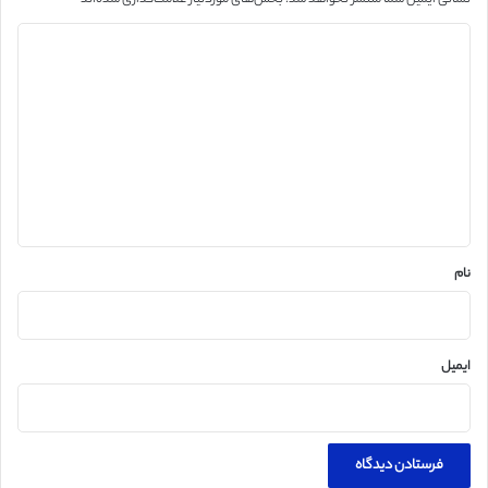
د
ی
د
گ
ا
ه
*
نام
ایمیل