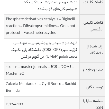
کلمات کلیدی
دی‌هیدروپیریمیدین‌ها، پروتکل یکجا،
هتروسیکل‌های ذوب شده
Phosphate derivatives catalysis – Biginelli
کلمات کلیدی
reaction – Dihydropyrimidines – One-pot
انگلیسی
protocol – Fused heterocycles
گروه علوم شیمی و بیوشیمیایی – مهندسی
ارائه شده از
فرآیند سبز (CBS-GPE)، دانشگاه پلی تکنیک
دانشگاه
محمد ششم (UM6P)، بن گویر، مراکش
scopus – master journals – JCR – DOAJ –
نمایه (index)
Master ISC
Zakaria Moutaoukil – Cyril Ronco – Rachid
نویسندگان
Benhida
شناسه شاپا یا
1319-6103
ISSN