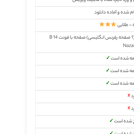
رایش
م شده و آماده دانلود
 – طلایی
14 (1 صفحه رفرنس انگلیسی) صفحه با فونت 14 B
Naza
مه شده است
✓
مه شده است
✓
مه شده است
✓
د
☓
د
☓
 شده است
✓