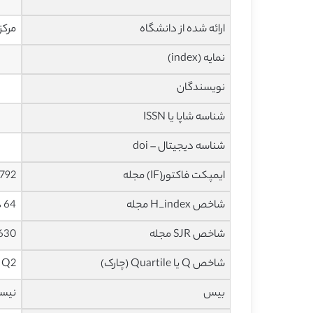
ارائه شده از دانشگاه
مرکز علوم
نمایه (index)
نویسندگان
شناسه شاپا یا ISSN
شناسه دیجیتال – doi
ایمپکت فاکتور(IF) مجله
4.792 در سا
شاخص H_index مجله
64 در سال 2021
شاخص SJR مجله
0.630 در س
شاخص Q یا Quartile (چارک)
Q2 در سال 2020
بیس
نیس