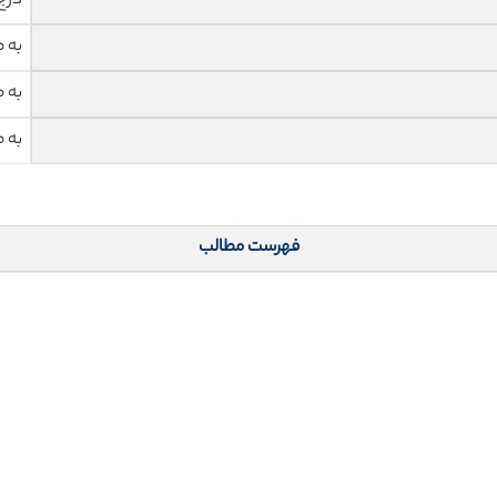
درج
به 
به 
به 
فهرست مطالب