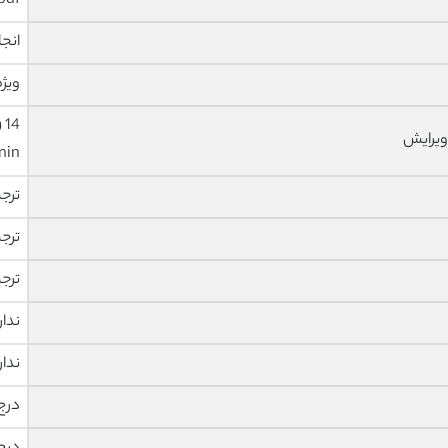
pdf و ورد تایپ شده با قابلیت وی
انجا
ویژه
ویرایش
nin
ترج
ترج
ترج
ندار
ندار
درج