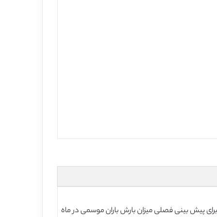
 هوش مصنوعی، نزدیکترین همسایه K (KNN)، شبکه عصبی مصنوعی (ANN)، و دستگاه های یادگیری سریع (ELM)، برای پیش بینی فصلی میزان بارش باران موسمی در ماه