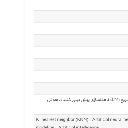
نزدیکترین همسایه K، شبکه عصبی مصنوعی (ANN)، دستگاه های یادگیری سریع (ELM)، مدلسازی پیش بینی کننده، هوش
K-nearest neighbor (KNN) – Artificial neural 