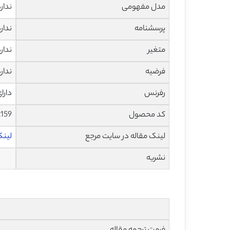
مدل مفهومی
ندار
پرسشنامه
ندار
متغیر
ندار
فرضیه
ندار
رفرنس
دارا
کد محصول
2159
لینک مقاله در سایت مرجع
لینک 
نشریه