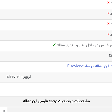
د
☓
د
☓
د
☓
د
☓
ی رفرنس در داخل متن و انتهای مقاله
✓
1
این مقاله در سایت Elsevier
الزویر – Elsevier
مشخصات و وضعیت ترجمه فارسی این مقاله