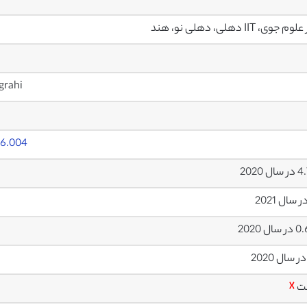
 جوی، IIT دهلی، دهلی نو، هند
grahi
06.004
ل 2020
ال 2020
ت
☓