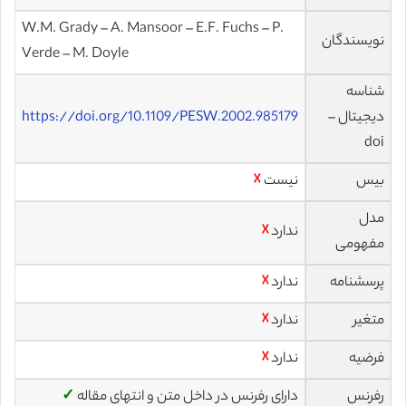
W.M. Grady – A. Mansoor – E.F. Fuchs – P.
نویسندگان
Verde – M. Doyle
شناسه
دیجیتال –
https://doi.org/10.1109/PESW.2002.985179
doi
بیس
نیست
☓
مدل
ندارد
☓
مفهومی
پرسشنامه
ندارد
☓
متغیر
ندارد
☓
فرضیه
ندارد
☓
رفرنس
دارای رفرنس در داخل متن و انتهای مقاله
✓