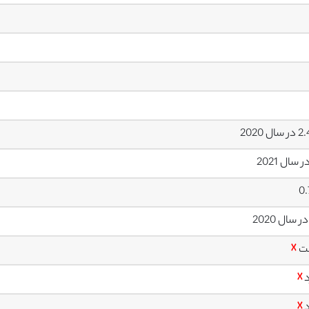
ل 2020
0
ت
☓
د
☓
د
☓