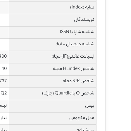
نمایه (index)
نویسندگان
شناسه شاپا یا ISSN
شناسه دیجیتال – doi
ایمپکت فاکتور(IF) مجله
2.400 در سا
شاخص H_index مجله
40 در سال 2021
شاخص SJR مجله
.737
شاخص Q یا Quartile (چارک)
Q2 در سال 2020
بیس
نیس
مدل مفهومی
ندار
پرسشنامه
ندار