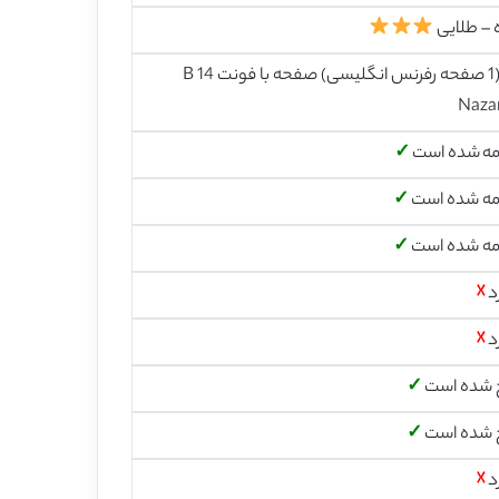
 – طلایی
29 (1 صفحه رفرنس انگلیسی) صفحه با فونت 14 B
Naza
مه شده است
✓
مه شده است
✓
مه شده است
✓
د
☓
د
☓
 شده است
✓
 شده است
✓
د
☓