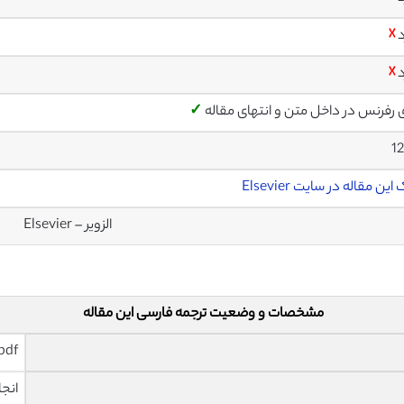
د
☓
د
☓
ی رفرنس در داخل متن و انتهای مقاله
✓
1
این مقاله در سایت Elsevier
الزویر – Elsevier
مشخصات و وضعیت ترجمه فارسی این مقاله
pdf و ورد تایپ شده با قابلیت وی
انجا