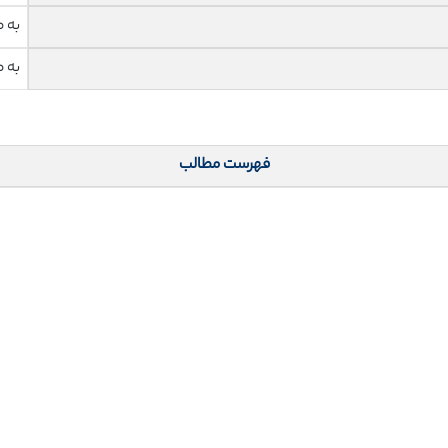
به 
به 
فهرست مطالب