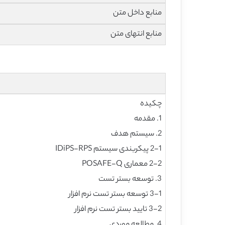
منابع داخل متن
منابع انتهای متن
چکیده
1. مقدمه
2. سیستم هدف
2-1 پیکربندی سیستم IDiPS-RPS
2-2 معماری POSAFE-Q
3. توسعه بستر تست
3-1 توسعه بستر تست نرم افزار
3-2 تایید بستر تست نرم افزار
4. مطالعه موردی