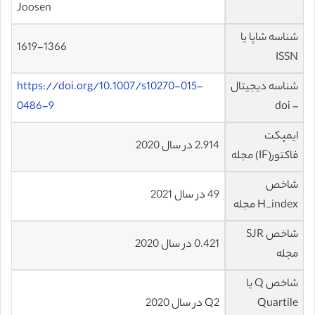
Joosen
شناسه شاپا یا
1619-1366
ISSN
شناسه دیجیتال
https://doi.org/10.1007/s10270-015-
0486-9
– doi
ایمپکت
2.914 در سال 2020
فاکتور(IF) مجله
شاخص
49 در سال 2021
H_index مجله
شاخص SJR
0.421 در سال 2020
مجله
شاخص Q یا
Quartile
Q2 در سال 2020