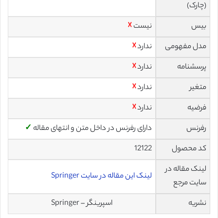
(چارک)
بیس
نیست
☓
مدل مفهومی
ندارد
☓
پرسشنامه
ندارد
☓
متغیر
ندارد
☓
فرضیه
ندارد
☓
رفرنس
دارای رفرنس در داخل متن و انتهای مقاله
✓
کد محصول
12122
لینک مقاله در
لینک این مقاله در سایت Springer
سایت مرجع
نشریه
اسپرینگر – Springer