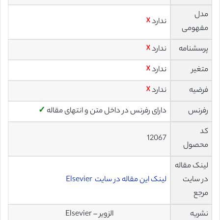
مدل
ندارد
☓
مفهومی
پرسشنامه
ندارد
☓
متغیر
ندارد
☓
فرضیه
ندارد
☓
رفرنس
دارای رفرنس در داخل متن و انتهای مقاله
✓
کد
12067
محصول
لینک مقاله
در سایت
لینک این مقاله در سایت Elsevier
مرجع
نشریه
الزویر – Elsevier