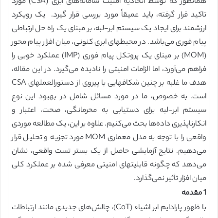
همانطور که توسط اتحادیه امنیت سامانه‌های ابری (CSA) مورد
تاکید قرار گرفته، باید عمیقاً مورد بررسی قرار گیرد. یک رویکرد
ارزشمند برای ایجاد یک سیستم ابر-لبه، بر مبنای یک راه حل ارتباطی
پیام فوری می‌باشد. در محیطهای ابری کنونی، میان افزار پیام محور
(MOM) بر مبنای یک پروتکل پیام فوری (IMP) عملکرد خوبی را
فراهم می‌آورد، اما الزامات امنیتی را نادیده می‌گیرد. در این مقاله،
هدف ما غلبه بر چنین شکافهایی با پیروی از دستورالعملهای CSA
است. به خصوص، ما در مورد مسائل شامل در بهبود این نوع
سیستم ابر-لبه برای دستیابی به محرمانگی، صحت، اعتبار و
انکارناپذیری داده‌ها بحث می‌کنیم. علاوه بر این، یک مطالعه موردی
واقعی را با توجه به مدل معماری MOM مورد تجزیه و تحلیل قرار
می‌دهیم. نتایج آزمایشی حاصل از یک بستر تست واقعی، نشان
می‌دهد که چگونه قابلیتهای امنیتی معرفی شده بر عملکرد کلی
میان افزار تأثیر نمی‌گذارد.
1 مقدمه
با ظهور پارادایم ابر اشیاء (CoT)، چالش‌های جدیدی مانند ارتباطات