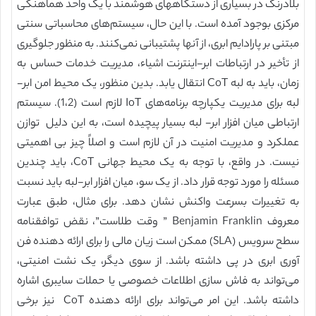
بلادرنگ در بسیاری از دستگاههای هوشمند با یک واحد هماهنگی
مرکزی بوجود آمده است. با این حال، سیستم‌های محاسباتی سنتی
مبتنی بر پارادایم ابری، از آنها پشتیبانی نمی‌کنند. به منظور جلوگیری
از تأخیر در ارتباطات ابر-اینترنت اشیاء، مدیریت خدمات حساس به
زمان، باید به لبه CoT انتقال یابد. بدین منظور، یک محیط امن ابر-
لبه برای مدیریت یکپارچه برنامه‌های IoT لازم است (1،2). سیستم
ارتباطی میان افزار ابر- لبه بسیار پیچیده است، به این دلیل توازن
عملکرد و مدیریت امنیت در آن لازم است و اصلاً چیز بی اهمیتی
نیست. در واقع، با توجه به یک محیط جهانی CoT، باید چندین
مسئله را مورد توجه قرار داد. از یک سو، میان افزار ابر-لبه باید نسبت
به تغییرات بسرعت واکنش نشان دهد. برای مثال، طبق عبارت
معروف Benjamin Franklin ” وقت طلاست”، نقض توافقنامه
سطح سرويس (SLA) ممکن است زیان مالی را برای ارائه دهنده فن
آوری ابری در پی داشته باشد. از سوی دیگر، یک نشت امنیتی،
می‌تواند به فاش سازی اطلاعات خصوصی یا حملات سایبری اشاره
داشته باشد. این امر می‌تواند برای ارائه دهنده CoT نیز برخی