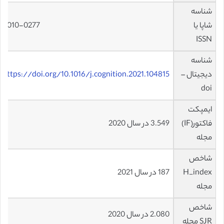
شناسه
شاپا یا
0010-0277
ISSN
شناسه
دیجیتال –
https://doi.org/10.1016/j.cognition.2021.104815
doi
ایمپکت
فاکتور(IF)
3.549 در سال 2020
مجله
شاخص
H_index
187 در سال 2021
مجله
شاخص
2.080 در سال 2020
SJR مجله