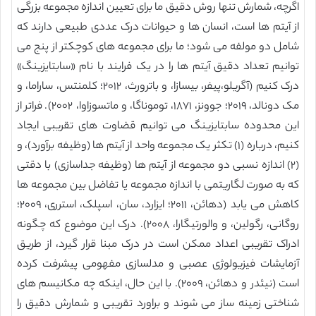
اگرچه، شمارش تنها روش دقیق ما برای تعیین اندازه مجموعه بزرگی
از آیتم ها است، انسان ها و حیوانات درک عددی طبیعی دارند که
شامل دو مولفه می شود؛ ما برای مجموعه های کوچکتر از پنج می
توانیم تعداد دقیق آیتم ها را در یک فرایند با نام «سابتایزینگ»
درک کنیم (آگریلو،پیفر، بیسازا، و باترورث، ۲۰۱۲؛ کلمنتس، ساراما، و
مک دونالد، ۲۰۱۹؛ جوونز، ۱۸۷۱، توموناگا، و ماتسوزاوا، ۲۰۰۲). فراتر از
این محدوده سابتایزینگ می توانیم قضاوت های تقریبی ایجاد
کنیم، درباره (۱) تکثر یک مجموعه واحد از آیتم ها (وظیفه برآورد)، و
(۲) اندازه نسبی دو مجموعه از آیتم ها (وظیفه جداسازی) با دقتی
که به صورت لگاریتمی با اندازه مجموعه یا تفاضل بین مجموعه ها
کاهش می یابد (دهائن، ۲۰۱۱؛ ایزارد، سان، اسپلک، استرری، ۲۰۰۹؛
روگانی، رگولین، و والورتیگارا، ۲۰۰۸). درک این موضوع که چگونه
ادراک تقریبی اعداد ممکن است در درک مبنا قرار گیرد، از طریق
آزمایشات فیزیولوژی عصبی و مدلسازی مفهومی پیشرفت کرده
است (نیئدر و دهائن، ۲۰۰۹). با این حال، اینکه چه مکانیسم های
شناختی زمینه ساز می شوند و براورد تقریبی و شمارش دقیق را