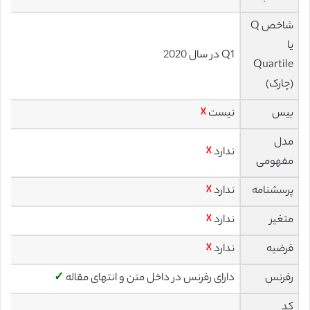
شاخص Q
یا
Q1 در سال 2020
Quartile
(چارک)
بیس
نیست
☓
مدل
ندارد
☓
مفهومی
پرسشنامه
ندارد
☓
متغیر
ندارد
☓
فرضیه
ندارد
☓
رفرنس
دارای رفرنس در داخل متن و انتهای مقاله
✓
کد