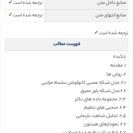
منابع داخل متن
ترجمه شده است
✓
منابع انتهای متن
ترجمه شده است
✓
ترجمه شده است
✓
فهرست مطالب
چکیده
۱. مقدمه
۲. روش ها
۲.۱. مدل شبکه عصبی کانولوشن سلسله مراتبی
۲.۲ مدل شبکه باور عمیق
۲.۳. مجموعه داده های تکثر
۲.۴. منحنی های تنظیم
۲.۵. تحلیل شباهت بازنمایی
۲.۶. نمودارهای هینتون
۲.۷. خط مبنای تنظیم شده مساحت