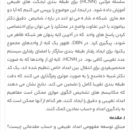
سلسله مراتبی (HCNN) برای طبقه بندی آبجکت های طبیعی
آموزش داده شود. در اینجا، این موضوع را بررسی می کنیم که آیا دو
معماری شبکه مشابه می توانند درباره تشخیص دقیق تکثر
بیاموزند یا خیر. تفاوت واضح در عملکرد را می توان برای اختصاصی
کردن پاسخ های واحد که در آخرین لایه پنهان هر شبکه ظاهر می
شوند، پیگیری کرد. در DBN، ظهور یک لایه از واحدهای مجموع
یکنوا، برای ایجاد رفتار طبقه بندی سازگار با امضای رفتاری سیستم
عدد تقریبی کافی بود. در HCNN، لایه ای از واحدها که به صورت
منحصربفردی برای انتقال بین اعداد خاص تنظیم شده اند، یک کد
تکثر شبیه دماسنج را یه صورت موثری رمزگذاری می کنند که دقت
طبقه بندی تقریبا کامل را تضمین می کند. نتایج نشان می دهند
که مکانیسم های تشخیص الگوی موازی ممکن است مفاهیم
اعداد تقریبی و دقیق را ایجاد کنند، هر کدام از آنها ممکن است که
به یادگیری اعداد و حساب نمادین کمک کنند.
۱. مقدمه
مبنای توسعه مفهومی اعداد طبیعی و حساب مقدماتی چیست؟