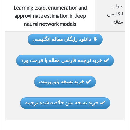
عنوان
Learning exact enumeration and
انگلیسی
approximate estimation in deep
مقاله:
neural network models
دانلود رایگان مقاله انگلیسی
خرید ترجمه فارسی مقاله با فرمت ورد
خرید نسخه پاورپوینت
خرید نسخه متن خلاصه شده ترجمه