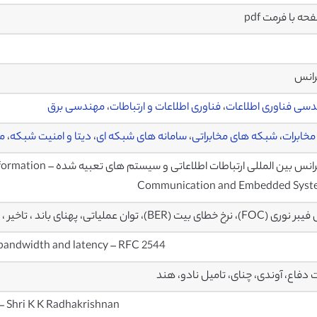
رانس
سی فناوری اطلاعات
،
فناوری اطلاعات و ارتباطات
،
مهندسی برق
مخابرات
،
شبکه های مخابراتی
،
سامانه های شبکه ای
،
دیتا و امنیت شبکه
،
مخ
کنفرانس بین المللی ارتبا
Communication and Embedded Syst
 نرخ خطای بیت (BER)، توان عملیاتی، پهنای باند ، تاخیر ، RFC 2544
 bandwidth and latency – RFC 2544
ت دفاع، آوندی، چنای، تامیل نادو، هند
– Shri K K Radhakrishnan