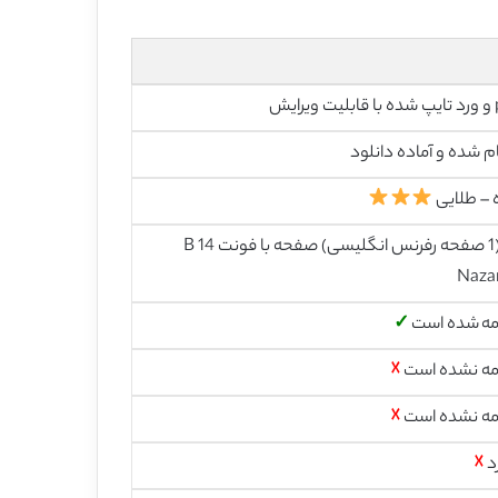
رایش
م شده و آماده دانلود
 – طلایی
14 (1 صفحه رفرنس انگلیسی) صفحه با فونت 14 B
Naza
مه شده است
✓
مه نشده است
☓
مه نشده است
☓
د
☓