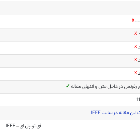
ت
☓
د
☓
د
☓
د
☓
د
☓
ی رفرنس در داخل متن و انتهای مقاله
✓
1
این مقاله در سایت IEEE
آی تریپل ای – IEEE