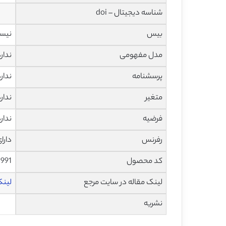
شناسه دیجیتال – doi
بیس
نیس
مدل مفهومی
ندار
پرسشنامه
ندار
متغیر
ندار
فرضیه
ندار
رفرنس
دارا
کد محصول
1991
لینک مقاله در سایت مرجع
لینک 
نشریه