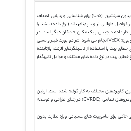
این مقاله عملکرد انتها به انتهای یک شبکه فیبر نوری (FON) تک حالته را توصیف می کند که به منظور کارگیری سیستم نظارت بدون سرنشین (USS) برای شناسایی و ردیابی اهداف
واصل طولانی تر و با پهنای باند (نرخ داده) بیشتر را
دی در ارزیابی شبکه فیبر نوری از نظر داده دیجیتال از یک مکان به مکان دیگر است. در
این مقاله علاوه بر نرخ خطای بیت، توان عملیاتی و تست RFC 2544 نیز بر بستر شبکه فیبر نوری با استفاده از تحلیلگرهای اترنت دو پورته VeEX انجام می شود. هر دو پورت فیبر و مسی
 خطای بیت با استفاده از تحلیلگرهای اترنت، بازتابنده
لکرد نرخ خطای بیت در نرخ داده های مختلف و عوامل تاثیرگذار
نده نوری حوزه زمان (DRDO) به طور فعالانه در طراحی و توسعه انواع مختلف خودروهای زمینی بدون سرنشین (UGV) برای کاربردهای مختلف به کار گرفته شده است. اولین
خودروی زمینی بدون سرنشین هندی به نام MUNTRA با استفاده از جدیدترین فناوری ها توسط موسسه تحقیق و توسعه خودروهای نظامی (CVRDE) در چنای طراحی و توسعه
اه دور هدایت می شوند را براساس کلاس BMP II خودروهای مسلح آبی خاکی برای ماموریت های عملیاتی ویژه نظارت بدون