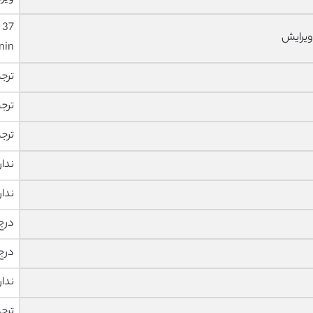
ویرایش
nin
ترج
ترج
ترج
ندار
ندار
درج
درج
ندار
ترج