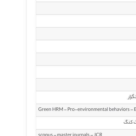
زار
Green HRM – Pro-environmental behaviors – E
گ کنگ
scopus – master journals – JCR