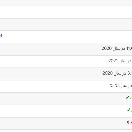
01
سال 2020
ل 2020
✓
✓
د
☓