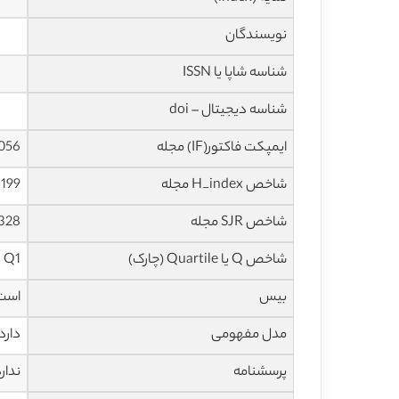
نویسندگان
شناسه شاپا یا ISSN
شناسه دیجیتال – doi
ایمپکت فاکتور(IF) مجله
11.056 در 
شاخص H_index مجله
199 در سال 2021
شاخص SJR مجله
3.328 در سا
شاخص Q یا Quartile (چارک)
Q1 دز سال 2020
بیس
است
مدل مفهومی
دارد
پرسشنامه
ندار