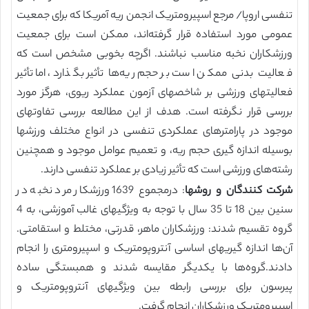
تنفسی اروپا/ مرجع اسپیرومتریک انجمن ريه آمريكا که برای جمعیت
عمومی مورد استفاده قرار گرفته‌اند، ممکن است برای جمعیت
ورزشکاران نخبه مناسب نباشند. اگرچه بخوبی مشخص است که
فعالیت بدنی ممکن است بر حجم ریه‌ها تأثیر بگذارد، اما تأثیر
فعالیتهای ورزشی بر شاخصهای آزمون عملکرد ریوی، هرگز مورد
بررسی قرار نگرفته است. هدف از این مطالعه بررسی تفاوتهای
موجود در پارامترهای عملکردی تنفسی در انواع مختلف ورزشها
بوسیله اندازه گیری حجم ریه، و تعمیم عوامل موجود و همچنین
رشته‌های ورزشی است که تأثیر زیادی بر عملکرد تنفسی دارند.
شرکت کنندگان و روشها
: درمجموع 1639 ورزشکار مرد نخبه در
سنین بین 18 تا 35 سال با توجه به ویژگیهای غالب آموزشی، به 4
گروه تقسیم شدند: ورزشکاران ماهر، قدرتی، مختلط و استقامتی.
آن‌ها اندازه گیریهای اساسی آنتروپومتریک و اسپیرومتری را انجام
دادند.گروه‌ها با یکدیگر مقایسه شدند و همبستگی ساده
پیرسون برای بررسی رابطه بین ویژگیهای آنتروپومتریک و
اسپیرومتریک ورزشکاران انجام گرفت.