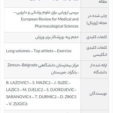
مقاله
بررسی اروپایی برای علوم پزشکی و دارویی –
چاپ شده در
European Review for Medical and
مجله (ژورنال)
Pharmacological Sciences
کلمات کلیدی
حجم ریه، ورزشکار برتر، ورزش
کلمات کلیدی
Lung volumes – Top athlete – Exercise
انگلیسی
ارائه شده از
مرکز بیمارستان دانشگاهی Zemun-Belgrade
دانشگاه
، بلگراد، صربستان
B. LAZOVIC1 – S. MAZIC2 – J. SUZIC-
LAZIC3 – M. DJELIC2 – S. DJORDJEVIC-
نویسندگان
SARANOVIC4 – T. DURMIC2 – D. ZIKIC5
– V. ZUGIC6