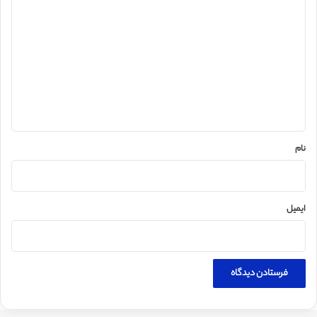
ی
د
گ
ا
ه
*
نام
ایمیل