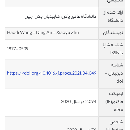
انگلیسی
ارائه شده از
دانشگاه عادی پکن، هاییدیان پکن، چین
دانشگاه
نویسندگان
Haodi Wang – Ding An – Xiaoyu Zhu
شناسه شاپا
1877-0509
یا ISSN
شناسه
دیجیتال –
https://doi.org/10.1016/j.procs.2021.04.049
doi
ایمپکت
فاکتور(IF)
2.094 در سال 2020
مجله
شاخص