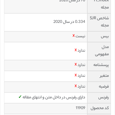
H_index
76 در سال 2020
مجله
شاخص SJR
0.334 در سال 2020
مجله
بیس
نیست
☓
مدل
ندارد
☓
مفهومی
پرسشنامه
ندارد
☓
متغیر
ندارد
☓
فرضیه
ندارد
☓
رفرنس
دارای رفرنس در داخل متن و انتهای مقاله
✓
کد محصول
11909