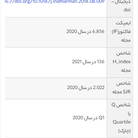
دیجیتال –
ttps://doi.org/10.1016/j.indmarman.2018.08.009
doi
ایمپکت
فاکتور(IF)
6.856 در سال 2020
مجله
شاخص
H_index
136 در سال 2021
مجله
شاخص
2.022 در سال 2020
SJR مجله
شاخص Q
یا
Q1 در سال 2020
Quartile
(چارک)