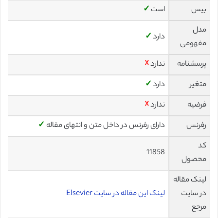
بیس
است
✓
مدل
دارد
✓
مفهومی
پرسشنامه
ندارد
☓
متغیر
دارد
✓
فرضیه
ندارد
☓
رفرنس
دارای رفرنس در داخل متن و انتهای مقاله
✓
کد
11858
محصول
لینک مقاله
در سایت
لینک این مقاله در سایت Elsevier
مرجع