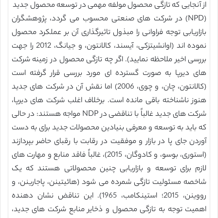
از آنجایی که تازگی محصول مولفه مهمی در توسعه محصول جدید
(NPD) در شرکت های صنعتی محسوب می گردد، پژوهشگران
بازاریابی توجه فراوانی را مبذول تاثیرگذاری آن بر عملکرد محصول
نموده اند (اوانشیتزکی، آیسند، کالانتون، و جیانگ، 2012 را جهت
بررسی اخیر ملاحظه نمایید). اگر چه تازگی محصول در زمینه شرکت
های دیرپا به صورت گسترده ای مورد بررسی قرار گرفته است
(کالانتون، چان، و چوی، 2006) اما نقش آن در شرکت های جدید
هنوز ناشناخته باقی مانده است. برخلاف اغلب شرکت های دیرپا،
شرکت های جدید غالباً با تناقضی در NDP مواجه هستند: در حالی
که باید به توسعه و معرفی بنیادین محصولات جدید برای به دست
آوردن جای پا در بازار و موفقیت در رقابت با رقبای حاضر بپردازند
(استوری، بوسو، و کادوگان، 2015)، غالباً فاقد منابع و مهارت های
لازم برای توسعه و بازاریابی چنین محصولاتی هستند که یک
شاخصه مسئولیت تازگی شمرده می شود (هائیتینن، پاجارینن، و
رووینن، 2015؛ استینکامب، 1965). این تناقض نشان دهنده
اهمیت توجه به تازگی محصول و ذخایر منابع شرکت های جدید،