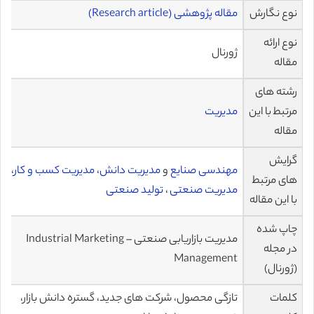
نوع نگارش
مقاله پژوهشی (Research article)
نوع ارائه
ژورنال
مقاله
رشته های
مرتبط با این
مدیریت
مقاله
گرایش
مهندسی صنایع
و
مدیریت دانش
،
مدیریت کسب و کار
،
های مرتبط
مدیریت صنعتی
،
تولید صنعتی
با این مقاله
چاپ شده
مدیریت بازاریابی صنعتی – Industrial Marketing
در مجله
Management
(ژورنال)
کلمات
تازگی محصول، شرکت های جدید، گستره دانش بازار،