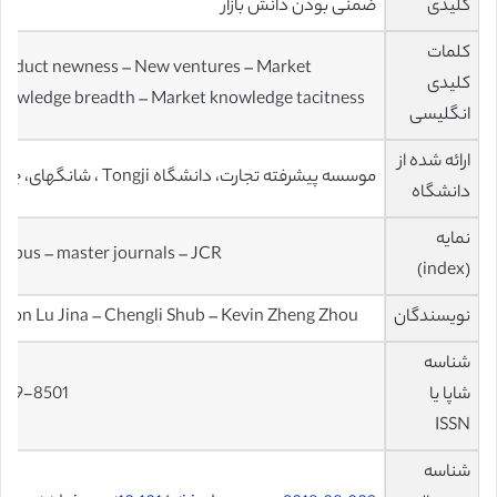
کلیدی
ضمنی بودن دانش بازار
کلمات
roduct newness – New ventures – Market
کلیدی
nowledge breadth – Market knowledge tacitness
انگلیسی
ارائه شده از
موسسه پیشرفته تجارت، دانشگاه Tongji ، شانگهای، چین
دانشگاه
نمایه
copus – master journals – JCR
(index)
نویسندگان
ason Lu Jina – Chengli Shub – Kevin Zheng Zhou
شناسه
شاپا یا
019-8501
ISSN
شناسه