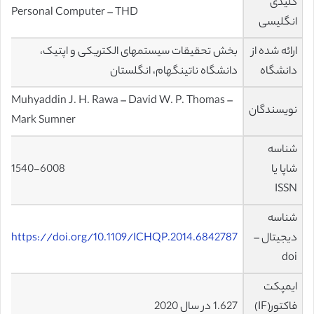
کلیدی
Personal Computer – THD
انگلیسی
ارائه شده از
بخش تحقیقات سیستمهای الکتریکی و اپتیک،
دانشگاه
دانشگاه ناتینگهام، انگلستان
Muhyaddin J. H. Rawa – David W. P. Thomas –
نویسندگان
Mark Sumner
شناسه
شاپا یا
1540-6008
ISSN
شناسه
دیجیتال –
https://doi.org/10.1109/ICHQP.2014.6842787
doi
ایمپکت
فاکتور(IF)
1.627 در سال 2020