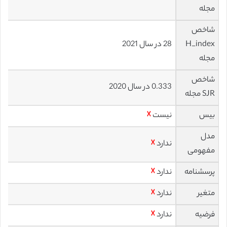
مجله
شاخص
H_index
28 در سال 2021
مجله
شاخص
0.333 در سال 2020
SJR مجله
بیس
نیست
☓
مدل
ندارد
☓
مفهومی
پرسشنامه
ندارد
☓
متغیر
ندارد
☓
فرضیه
ندارد
☓