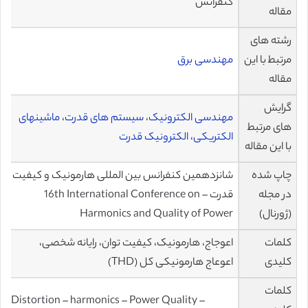
کنفرانس
مقاله
رشته های
مرتبط با این
مهندسی برق
مقاله
گرایش
مهندسی الکترونیک
،
سیستم های قدرت
،
ماشینهای
های مرتبط
الکتریکی
،
الکترونیک قدرت
با این مقاله
چاپ شده
شانزدهمین کنفرانس بین المللی هارمونیک و کیفیت
در مجله
قدرت – 16th International Conference on
(ژورنال)
Harmonics and Quality of Power
کلمات
اعوجاج، هارمونیک، کیفیت توان، رایانه شخصی،
کلیدی
اعوعاج هارمونیکی کل (THD)
کلمات
Distortion – harmonics – Power Quality –