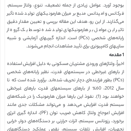
بوجود آورد. عوامل زیادی از جمله تضعیف، تنوع، ولتاژ سیستم،
فرکانس و امپدانس منبع بر میزان هارمونیکهای تولید شده تأثیر
می‌گذارند. از این رو، هدف این مقاله بررسی و تعیین مقدار دقیق
تاثیر این عوامل بر هارمونیکهای تولید شده توسط یک گروه از
رایانه‌های شخصی (PCs) است. اندازه گیریهای آزمایشی و شبیه
سازیهای کامپیوتری برای تأیید مشاهدات انجام می‌شوند.
1 مقدمه
اخیراً، ولتاژهای ورودی مشتریان مسکونی به دلیل افزایش استفاده
از بارهای غیرخطی در سیستمهای قدرت، نظیر رایانه‌های شخصی
(PCs) بطور فزاینده‌ای دچار تحریف شده‌اند. برآورد شده است که تا
سال 2012، 60٪ از بارهای سیستمهای قدرت بارهای غیرخطی
خواهند بود (1). نفوذ این بارها میزان هارمونیک را در شبکه‌های
سیستم قدرت افزایش می‌دهد و می‌تواند مشکلات جدی مانند
افزایش اعوجاج ولتاژ، کاهش ضریب توان (PF)، اندازه گیری انرژی
برخورد، رزونانس سیستم، اثرات حرارتی بر دستگاه‌های دوار، خرابی
تجهیزات، افزایش تلفات سیستم، نقص عملکرد دستگاههای