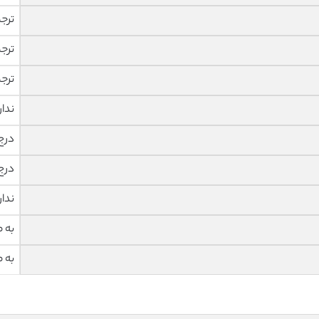
ترج
ترج
ترج
ندار
درج
درج
ندار
به 
به 