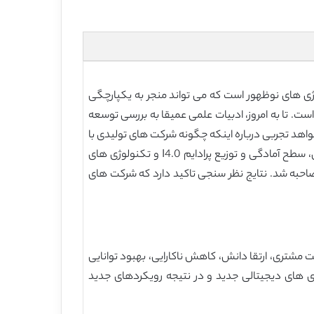
تکنولوژی های نوظهور است که می تواند منجر به یکپارچگی
است. تا به امروز، ادبیات علمی عمیقا به بررسی توسعه
شواهد تجربی درباره اینکه چگونه شرکت های تولیدی با
تغییر دیجیتال روبرو می شوند، ارائه دهد، به ویژه برای نهاد های صنعتی کوچک. به همین دلیل، هدف این مقاله بررسی دانش، سطح آمادگی و توزیع پرادایم I4.0 و تکنولوژی های
 بزرگ، کوچک و متوسط ایتالیایی(MSMEs) است. نظرسنجی مبتنی بر وب انجام شد و با 77 شرکت مصاحبه شد. نتایج نظر سنجی تاکید دارد که شرکت های
 مشتری، ارتقا دانش، کاهش ناکارایی، بهبود توانایی
ژی های دیجیتالی جدید و در نتیجه رویکردهای جدید