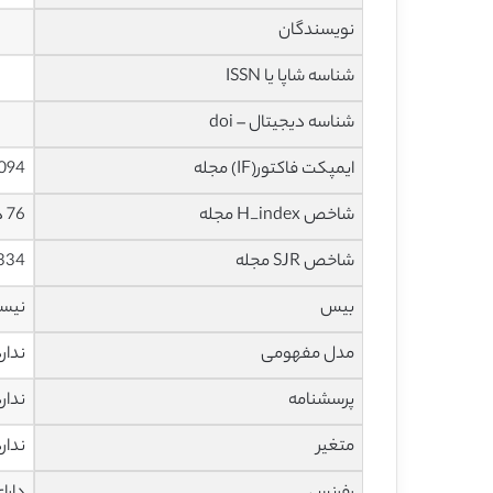
نویسندگان
شناسه شاپا یا ISSN
شناسه دیجیتال – doi
ایمپکت فاکتور(IF) مجله
2.094 در سا
شاخص H_index مجله
76 در سال 2021
شاخص SJR مجله
0.334 در س
بیس
نیس
مدل مفهومی
ندار
پرسشنامه
ندار
متغیر
ندار