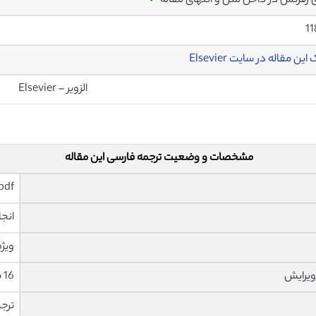
ی رفرنس در داخل متن و انتهای مقاله
✓
1
این مقاله در سایت Elsevier
الزویر – Elsevier
مشخصات و وضعیت ترجمه فارسی این مقاله
pdf و ورد تایپ شده با قابلیت وی
انجا
ویژه
ویرایش
16 صفحه با فونت 14 B Nazanin
ترج