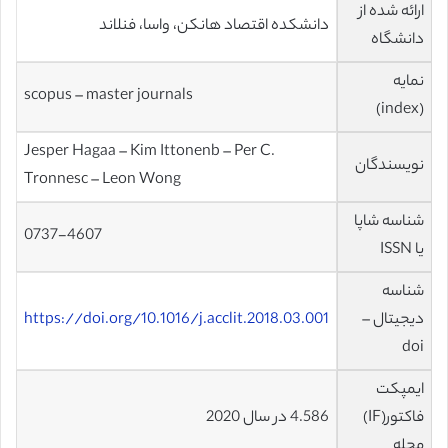
ارائه شده از
دانشکده اقتصاد هانکن، واسا، فنلاند
دانشگاه
نمایه
scopus – master journals
(index)
Jesper Hagaa – Kim Ittonenb – Per C.
نویسندگان
Tronnesc – Leon Wong
شناسه شاپا
0737-4607
یا ISSN
شناسه
دیجیتال –
https://doi.org/10.1016/j.acclit.2018.03.001
doi
ایمپکت
فاکتور(IF)
4.586 در سال 2020
مجله