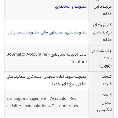
مرتبط با این
مدیریت
و
حسابداری
مقاله
گرایش های
مرتبط با این
مدیریت مالی
،
حسابداری مالی
،
مدیریت کسب و کار
مقاله
چاپ شده در
مجله ادبیات حسابداری – Journal of Accounting
مجله
Literature
(ژورنال)
کلمات
مدیریت سود، اقلام تعهدی، دستکاری فعالیت‌های
کلیدی
واقعی، نرخ‌های تخفیف
کلمات
Earnings management – Accruals – Real
کلیدی
activities manipulation – Discount rates
انگلیسی