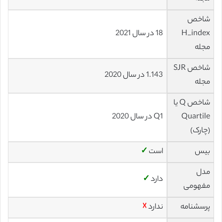
شاخص
H_index
18 در سال 2021
مجله
شاخص SJR
1.143 در سال 2020
مجله
شاخص Q یا
Quartile
Q1 در سال 2020
(چارک)
بیس
است
✓
مدل
دارد
✓
مفهومی
پرسشنامه
ندارد
☓