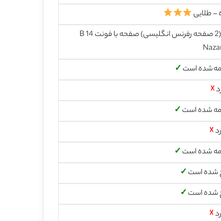
 – طلایی
23 (2 صفحه رفرنس انگلیسی) صفحه با فونت 14 B
Naza
مه شده است
✓
د
☓
مه شده است
✓
رد
☓
مه شده است
✓
 شده است
✓
 شده است
✓
رد
☓