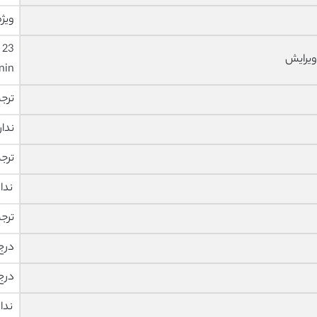
ویژه
ویرایش
nin
ترج
ندار
ترج
ندا
ترج
درج
درج
ندا