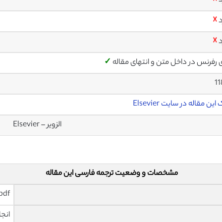
د
☓
د
☓
د
☓
ی رفرنس در داخل متن و انتهای مقاله
✓
1
این مقاله در سایت Elsevier
الزویر – Elsevier
مشخصات و وضعیت ترجمه فارسی این مقاله
pdf و ورد تایپ شده با قابلیت وی
انجا