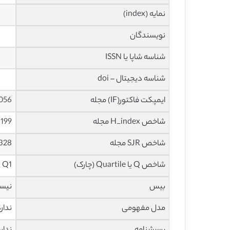
نمایه (index)
نویسندگان
شناسه شاپا یا ISSN
شناسه دیجیتال – doi
ایمپکت فاکتور(IF) مجله
11.056 در 
شاخص H_index مجله
199 در سال 2021
شاخص SJR مجله
3.328 در سا
شاخص Q یا Quartile (چارک)
Q1 در سال 2020
بیس
نیس
مدل مفهومی
ندار