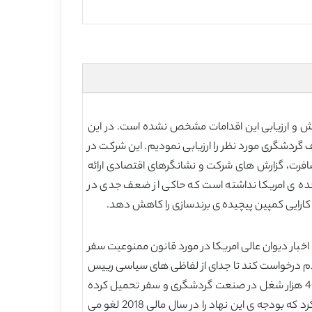
نجش و ارزیابی این اقدامات مشخص نشده است. در این
ریابی شرکت برند یو اس ای (Brand USA) و میزان دستیابی به اهداف گردشگری مورد نظر را ارزیابی نمودیم. این شرکت در
 مسافرت، گزارش های شرکت و نشانگرهای اقتصادی ارائه
ی روی مسافرت بین المللی به ایالات متحده ی امریکا نداشته است که حاکی از ضعف جدی در
ت کارایی کمپین پیچیده ی برندسازی را کاهش دهد.
 اخبار دیوان عالی امریکا در مورد قانون ممنوعیت سفر
مردم درخواست کند تا جدای از لفاظی های سیاسی رییس
جمهور به امریکا سفر کنند (لپوسا، 2018). انچه که برخی ان را سقوط ترامپ می نامند، هزینه ای بالغ بر 4.6 بیلیون دلار بر بیش از 40 هزار شغل در صنعت گردشگری و سفر تحمیل کرده
است (انجمن سفر امریکا، 2018). شاید با این عنوان که شرکت برند یو اس ای مخارج اضافی بر دولت تحمیل می کند، ترامپ تهدید کرد که بودجه ی این نهاد را در سال مالی 2018 لغو می