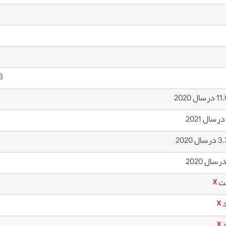
3
سال 2020
ل 2020
ت
☓
د
☓