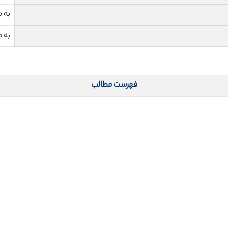
به 
به 
فهرست مطالب